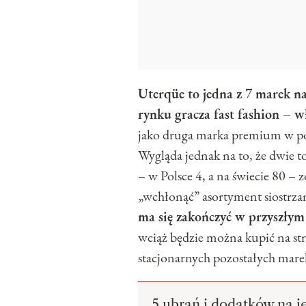
Uterqüe to jedna z 7 marek na
rynku gracza fast fashion – wł
jako druga marka premium w po
Wygląda jednak na to, że dwie t
– w Polsce 4, a na świecie 80 –
„wchłonąć” asortyment siostrza
ma się zakończyć w przyszłym
wciąż będzie można kupić na str
stacjonarnych pozostałych mare
5 ubrań i dodatków na j