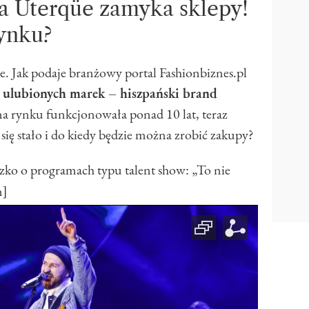
a Uterqüe zamyka sklepy!
rynku?
. Jak podaje branżowy portal Fashionbiznes.pl
h ulubionych marek – hiszpański brand
 na rynku funkcjonowała ponad 10 lat, teraz
się stało i do kiedy będzie można zrobić zakupy?
 o programach typu talent show: „To nie
n]