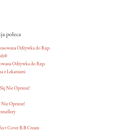
ja poleca
ash®
owana Odżywka do Rzęs
a z Lekarzami
 Nie Oprzesz!
stsellery