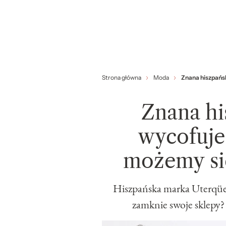
Strona główna
Moda
Znana hiszpańsk
Znana h
wycofuje 
możemy si
Hiszpańska marka Uterqüe 
zamknie swoje sklepy?