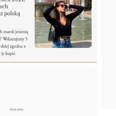
fach
 z polską
ch marek jesienią
ki? Wskazujemy 5
rdziej zgodne z
je kupić.