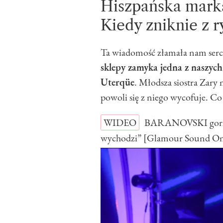
Hiszpańska mark
Kiedy zniknie z 
Ta wiadomość złamała nam serce
sklepy zamyka jedna z naszyc
Uterqüe
. Młodsza siostra Zary
powoli się z niego wycofuje. Co 
WIDEO
BARANOVSKI gorzko
wychodzi” [Glamour Sound O