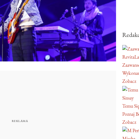
Redakc
RevitaL
Zaawans
Wykonan
Zobacz
Sinsay
Temu Się
Poznaj Be
Zobacz
Missha