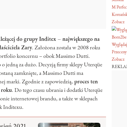
M Perfec
Koreański
Zobacz
Born2be
leżącej do grupy Inditex – największego na
Wyglądaj
aściciela Zary
. Założona została w 2008 roku
Przeceny
rtfolio koncernu – obok Massimo Dutti.
Zobacz
o o jedną za dużo. Decyzją firmy sklepy Uterqüe
REKL
 zostaną zamknięte, a Massimo Dutti ma
nej marki. Zgodnie z zapowiedzią,
proces ten
 roku
. Do tego czasu ubrania i dodatki Uterqüe
onie internetowej brandu, a także w sklepach
k Inditexu.
esień 2021,