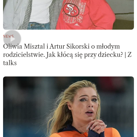
NEWS
Oliwia Misztal i Artur Sikorski o młodym
rodzicielstwie. Jak kłócą się przy dziecku? | Z
talks