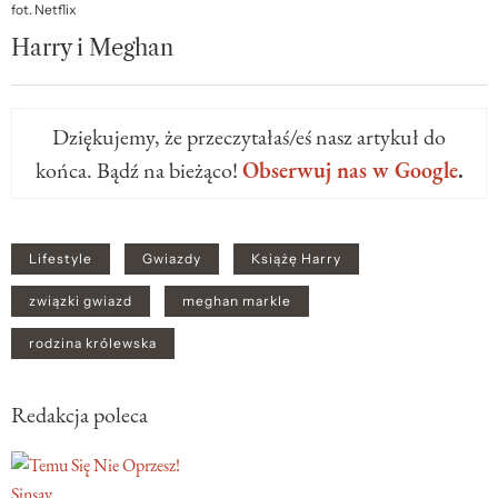
fot. Netflix
Harry i Meghan
Dziękujemy, że przeczytałaś/eś nasz artykuł do
końca. Bądź na bieżąco!
Obserwuj nas w Google
.
Lifestyle
Gwiazdy
Książę Harry
związki gwiazd
meghan markle
rodzina królewska
Redakcja poleca
Sinsay