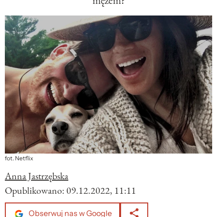
mężem?
fot. Netflix
Anna Jastrzębska
Opublikowano:
09.12.2022, 11:11
Obserwuj nas w Google