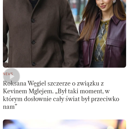
NEWS
Roksana Węgiel szczerze o związku z
Kevinem Mglejem. „Był taki moment, w
którym dosłownie cały świat był przeciwko
nam”