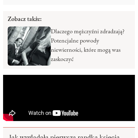
Zobacz także:
Dlaczego mężczyźni zdradzają?
Potencjalne powody
niewierności, które mogą was
zaskoczyć
Jak wyglądała pierwsza randka księcia