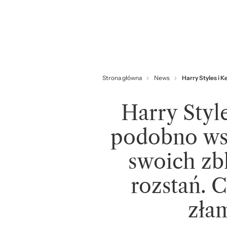
Strona główna
News
Harry Styles i 
Harry Style
podobno wsp
swoich zb
rozstań. 
zła