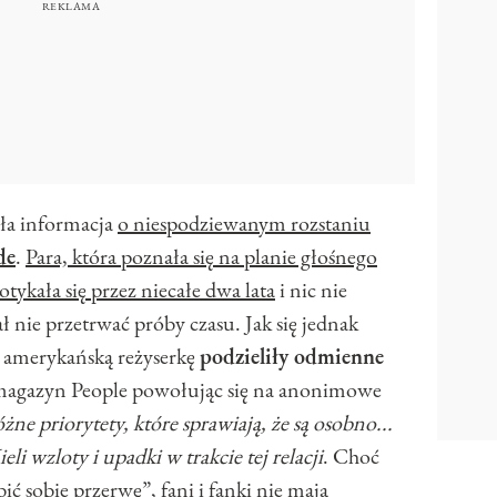
gła informacja
o niespodziewanym rozstaniu
de
.
Para, która poznała się na planie głośnego
tykała się przez niecałe dwa lata
i nic nie
ł nie przetrwać próby czasu. Jak się jednak
 i amerykańską reżyserkę
podzieliły odmienne
 magazyn People powołując się na anonimowe
e priorytety, które sprawiają, że są osobno...
li wzloty i upadki w trakcie tej relacji
. Choć
ić sobie przerwę”, fani i fanki nie mają