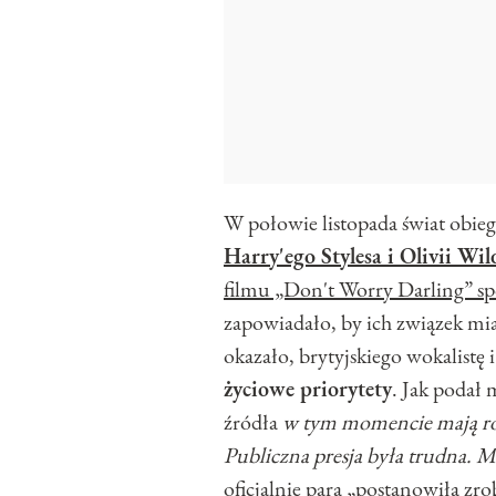
W połowie listopada świat obie
Harry'ego Stylesa i Olivii Wil
filmu „Don't Worry Darling” spo
zapowiadało, by ich związek mia
okazało, brytyjskiego wokalistę
życiowe priorytety
. Jak podał
źródła
w
tym momencie mają różn
Publiczna presja była trudna. Mie
oficjalnie para „postanowiła zrob