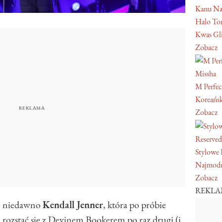
Kanu Na
Halo Ton
Kwas Gl
Zobacz
Missha
M Perfec
Koreański
Zobacz
Reserved
Stylowe 
Najmodn
Zobacz
REKL
ię niedawno
Kendall Jenner
, która po próbie
 rozstać się z Devinem Bookerem po raz drugi
(i