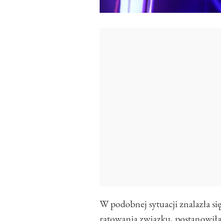
W podobnej sytuacji znalazła s
ratowania związku,
postanowiła