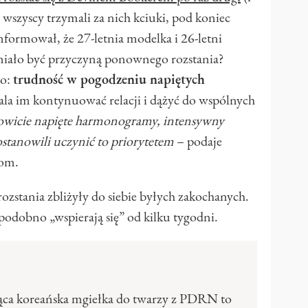
wszyscy trzymali za nich kciuki, pod koniec
nformował, że 27-letnia modelka i 26-letni
 miało być przyczyną ponownego rozstania?
mo:
trudność w pogodzeniu napiętych
ala im kontynuować relacji i dążyć do wspólnych
owicie napięte harmonogramy, intensywny
stanowili uczynić to priorytetem
– podaje
com.
 rozstania zbliżyły do siebie byłych zakochanych.
podobno „wspierają się” od kilku tygodni.
ąca koreańska mgiełka do twarzy z PDRN to