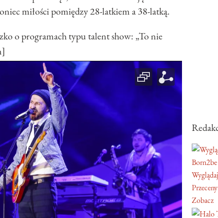
koniec miłości pomiędzy 28-latkiem a 38-latką.
 o programach typu talent show: „To nie
n]
Redakc
Born2be
Wyglądaj
Przeceny
Zobacz