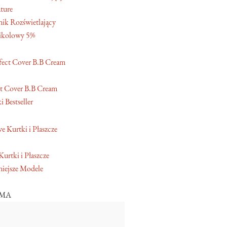
ture
ik Rozświetlający
ikolowy 5%
t Cover B.B Cream
 Bestseller
Kurtki i Płaszcze
iejsze Modele
AMA