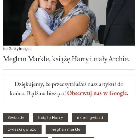
fot Getty Images
Meghan Markle, książę Harry i mały Archie.
Dziękujemy, że przeczytałaś/eś nasz artykuł do
końca. Bądź na bieżąco!
Obserwuj nas w Google
.
Gwiazdy
Książę Harry
dzieci gwiazd
związki gwiazd
meghan markle