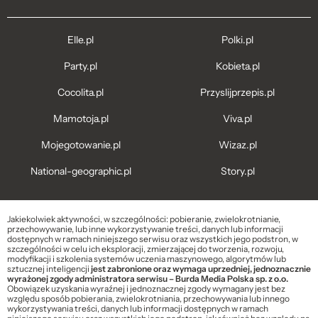
Elle.pl
Polki.pl
Party.pl
Kobieta.pl
Cocolita.pl
Przyslijprzepis.pl
Mamotoja.pl
Viva.pl
Mojegotowanie.pl
Wizaz.pl
National-geographic.pl
Story.pl
Jakiekolwiek aktywności, w szczególności: pobieranie, zwielokrotnianie,
przechowywanie, lub inne wykorzystywanie treści, danych lub informacji
dostępnych w ramach niniejszego serwisu oraz wszystkich jego podstron, w
szczególności w celu ich eksploracji, zmierzającej do tworzenia, rozwoju,
modyfikacji i szkolenia systemów uczenia maszynowego, algorytmów lub
sztucznej inteligencji
jest zabronione oraz wymaga uprzedniej, jednoznacznie
wyrażonej zgody administratora serwisu – Burda Media Polska sp. z o.o.
Obowiązek uzyskania wyraźnej i jednoznacznej zgody wymagany jest bez
względu sposób pobierania, zwielokrotniania, przechowywania lub innego
wykorzystywania treści, danych lub informacji dostępnych w ramach