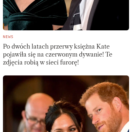
NEWS
Po dwóch latach przerwy księżna Kate
pojawiła się na czerwonym dywanie! Te
zdjęcia robią w sieci furorę!