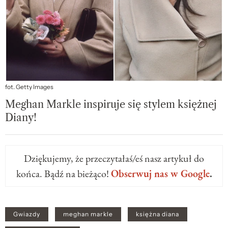
fot. Getty Images
Meghan Markle inspiruje się stylem księżnej
Diany!
Dziękujemy, że przeczytałaś/eś nasz artykuł do
końca. Bądź na bieżąco!
Obserwuj nas w Google
.
Gwiazdy
meghan markle
księżna diana