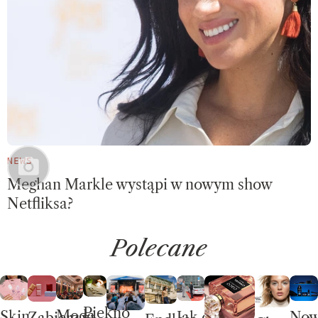
NEWS
Meghan Markle wystąpi w nowym show
Netfliksa?
Polecane
Piękno
Moda
Skin
No
Jak dobrze
Zabierz w