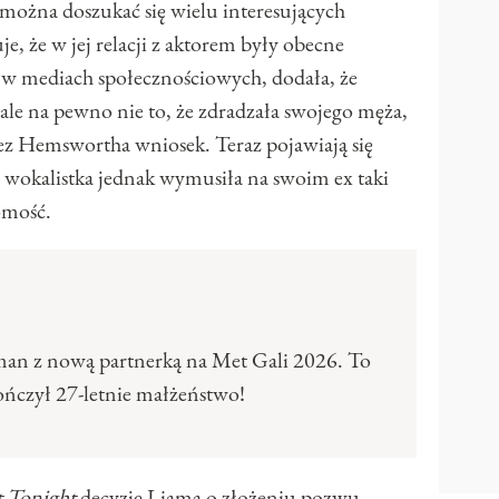
można doszukać się wielu interesujących
e, że w jej relacji z aktorem były obecne
uż w mediach społecznościowych, dodała, że
 ale na pewno nie to, że zdradzała swojego męża,
z Hemswortha wniosek. Teraz pojawiają się
y wokalistka jednak wymusiła na swoim ex taki
omość.
an z nową partnerką na Met Gali 2026. To
kończył 27-letnie małżeństwo!
t Tonight
decyzję Liama o złożeniu pozwu