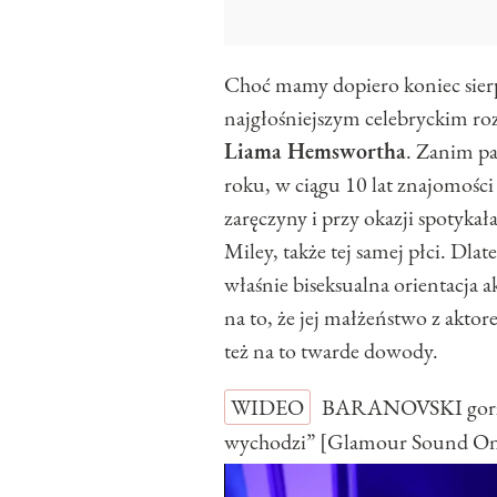
Choć mamy dopiero koniec sierp
najgłośniejszym celebryckim ro
Liama Hemswortha
. Zanim pa
roku, w ciągu 10 lat znajomości 
zaręczyny i przy okazji spotyka
Miley, także tej samej płci. Dla
właśnie biseksualna orientacja 
na to, że jej małżeństwo z aktor
też na to twarde dowody.
WIDEO
BARANOVSKI gorzko
wychodzi” [Glamour Sound O