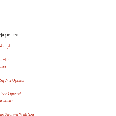
ja poleca
 Lylah
lasa
 Nie Oprzesz!
stsellery