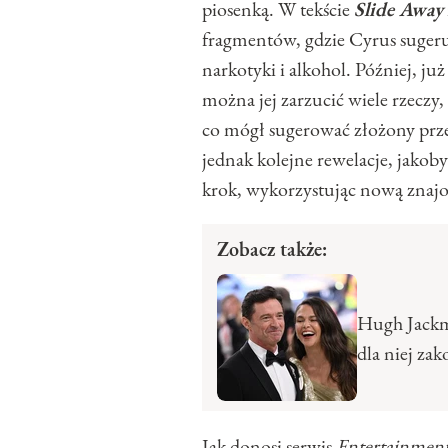
piosenką. W tekście
Slide Away
fragmentów, gdzie Cyrus sugeruj
narkotyki i alkohol. Później, j
można jej zarzucić wiele rzeczy,
co mógł sugerować złożony prze
jednak kolejne rewelacje, jakob
krok, wykorzystując nową znaj
Zobacz także:
Hugh Jackm
dla niej za
Jak donosi serwis
Entertainmen