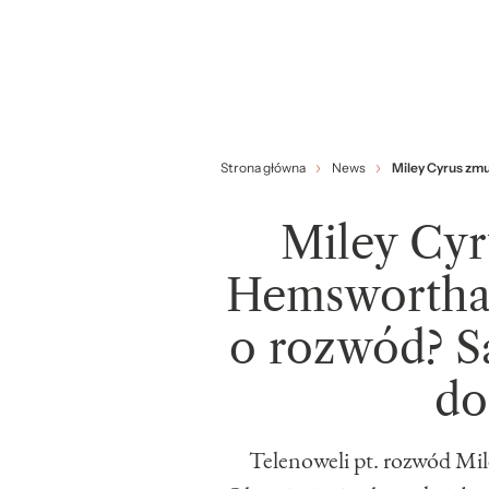
Strona główna
News
Miley Cyrus zm
Miley Cyr
Hemswortha 
o rozwód? S
do
Telenoweli pt. rozwód Mil