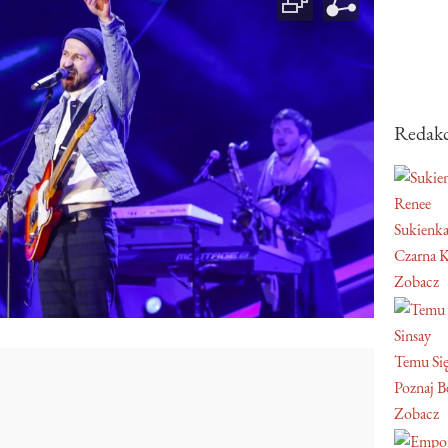
Redakc
Renee
Sukienka
Czarna K
Zobacz
Sinsay
Temu Się
Poznaj Be
Zobacz