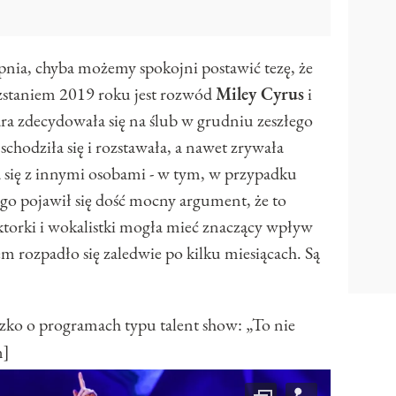
nia, chyba możemy spokojni postawić tezę, że
zstaniem 2019 roku jest rozwód
Miley Cyrus
i
ra zdecydowała się na ślub w grudniu zeszłego
schodziła się i rozstawała, a nawet zrywała
ła się z innymi osobami - w tym, w przypadku
tego pojawił się dość mocny argument, że to
aktorki i wokalistki mogła mieć znaczący wpływ
em rozpadło się zaledwie po kilku miesiącach. Są
 o programach typu talent show: „To nie
n]