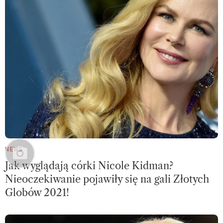
NEWS
Jak wyglądają córki Nicole Kidman?
Nieoczekiwanie pojawiły się na gali Złotych
Globów 2021!