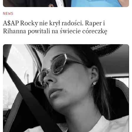
NEWS
A$AP Rocky nie krył radości. Raper i
Rihanna powitali na świecie córeczkę