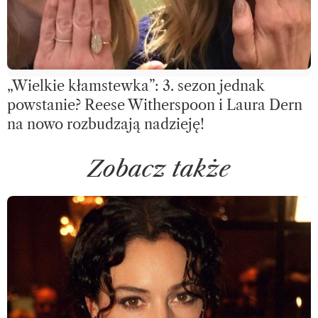
„Wielkie kłamstewka”: 3. sezon jednak
powstanie? Reese Witherspoon i Laura Dern
na nowo rozbudzają nadzieję!
Zobacz także