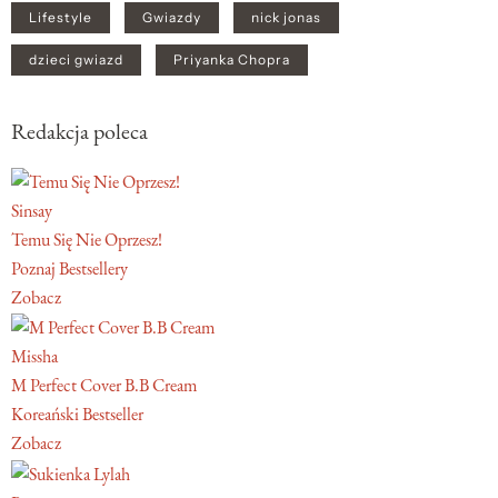
Lifestyle
Gwiazdy
nick jonas
dzieci gwiazd
Priyanka Chopra
Redakcja poleca
Sinsay
Temu Się Nie Oprzesz!
Poznaj Bestsellery
Zobacz
Missha
M Perfect Cover B.B Cream
Koreański Bestseller
Zobacz