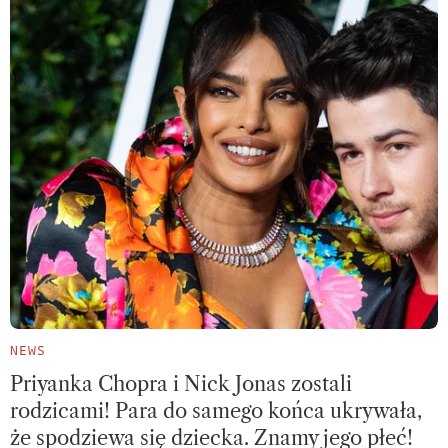
NEWS
Priyanka Chopra i Nick Jonas zostali
rodzicami! Para do samego końca ukrywała,
że spodziewa się dziecka. Znamy jego płeć!