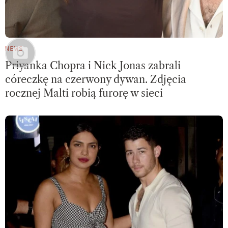
NEWS
Priyanka Chopra i Nick Jonas zabrali
córeczkę na czerwony dywan. Zdjęcia
rocznej Malti robią furorę w sieci