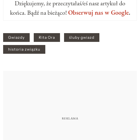
Dziękujemy, że przeczytałaś/eś nasz artykuł do
końca. Bądź na bieżąco!
Obserwuj nas w Google
.
Gwiazdy
Rita Ora
śluby gwiazd
historia związku