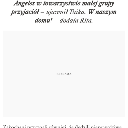
Angeles w towarzystwie małej grupy
przyjaciół
– ujawnił Taika.
W naszym
domu!
– dodała Rita.
Zakochani przyznali również, że śledzili nieprawdziwe