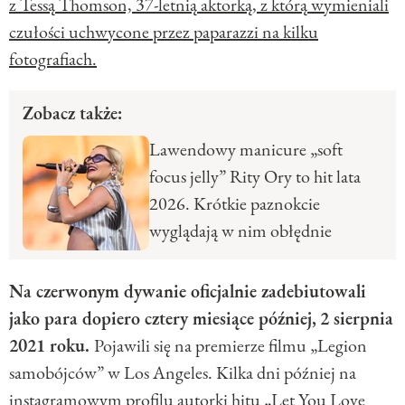
z Tessą Thomson, 37-letnią aktorką, z którą wymieniali
czułości uchwycone przez paparazzi na kilku
fotografiach.
Zobacz także:
Lawendowy manicure „soft
focus jelly” Rity Ory to hit lata
2026. Krótkie paznokcie
wyglądają w nim obłędnie
Na czerwonym dywanie oficjalnie zadebiutowali
jako para dopiero cztery miesiące później,
2 sierpnia
2021 roku.
Pojawili się na premierze filmu „Legion
samobójców” w Los Angeles. Kilka dni później na
instagramowym profilu autorki hitu „Let You Love