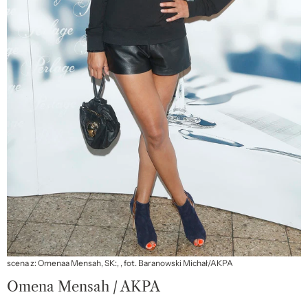
scena z: Omenaa Mensah, SK:, , fot. Baranowski Michał/AKPA
Omena Mensah / AKPA