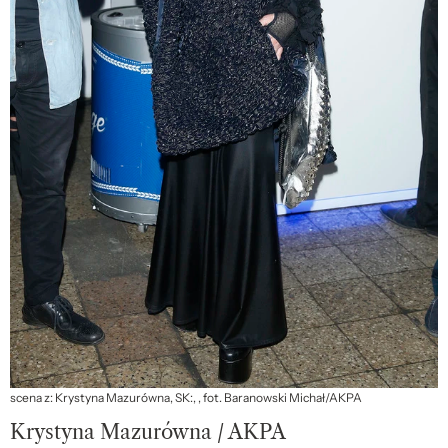
scena z: Krystyna Mazurówna, SK:, , fot. Baranowski Michał/AKPA
Krystyna Mazurówna / AKPA