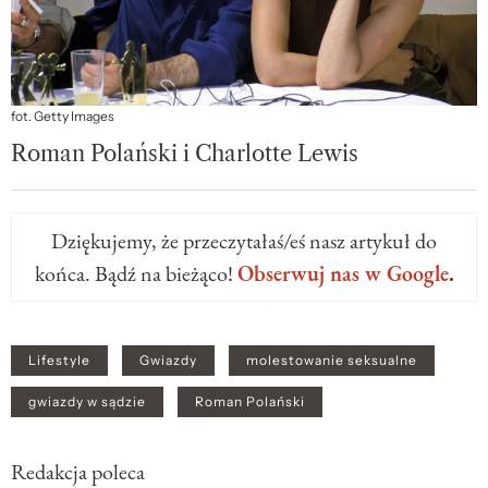
fot. Getty Images
Roman Polański i Charlotte Lewis
Dziękujemy, że przeczytałaś/eś nasz artykuł do
końca. Bądź na bieżąco!
Obserwuj nas w Google
.
Lifestyle
Gwiazdy
molestowanie seksualne
gwiazdy w sądzie
Roman Polański
Redakcja poleca