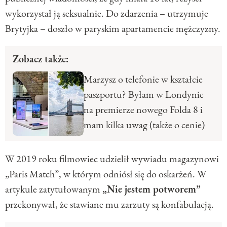
wykorzystał ją seksualnie. Do zdarzenia – utrzymuje
Brytyjka – doszło w paryskim apartamencie mężczyzny.
Zobacz także:
Marzysz o telefonie w kształcie
paszportu? Byłam w Londynie
na premierze nowego Folda 8 i
mam kilka uwag (także o cenie)
W 2019 roku filmowiec udzielił wywiadu magazynowi
„Paris Match”, w którym odniósł się do oskarżeń. W
artykule zatytułowanym
„Nie jestem potworem”
przekonywał, że stawiane mu zarzuty są konfabulacją.