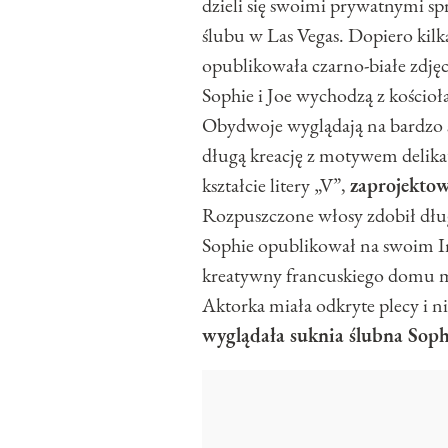
dzieli się swoimi prywatnymi s
ślubu w Las Vegas. Dopiero kil
opublikowała czarno-białe zdjęci
Sophie i Joe wychodzą z kościoł
Obydwoje wyglądają na bardzo s
długą kreację z motywem delikat
kształcie litery „V”,
zaprojektow
Rozpuszczone włosy zdobił długi
Sophie opublikował na swoim In
kreatywny francuskiego domu m
Aktorka miała odkryte plecy i ni
wyglądała suknia ślubna Soph