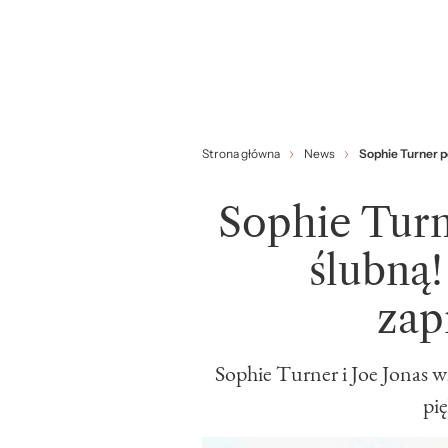
Strona główna
News
Sophie Turner p
Sophie Turn
ślubną!
zap
Sophie Turner i Joe Jonas wz
pi