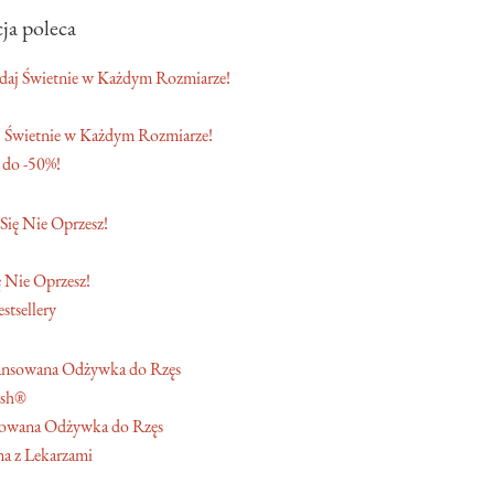
ja poleca
 Świetnie w Każdym Rozmiarze!
 do -50%!
 Nie Oprzesz!
stsellery
ash®
owana Odżywka do Rzęs
a z Lekarzami