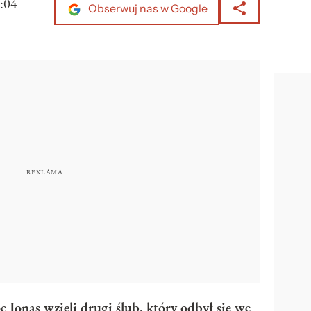
:04
Obserwuj nas w Google
e Jonas wzięli drugi ślub, który odbył się we