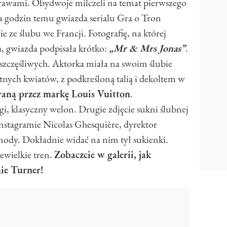
prawami. Obydwoje milczeli na temat pierwszego
ka godzin temu gwiazda serialu Gra o Tron
e ze ślubu we Francji. Fotografię, na której
a, gwiazda podpisała krótko:
„Mr & Mrs Jonas”
.
zczęśliwych. Aktorka miała na swoim ślubie
nych kwiatów, z podkreśloną talią i dekoltem w
aną przez markę Louis Vuitton
.
, klasyczny welon. Drugie zdjęcie sukni ślubnej
stagramie Nicolas Ghesquière, dyrektor
ody. Dokładnie widać na nim tył sukienki.
ewielkie tren.
Zobaczcie w galerii, jak
ie Turner!