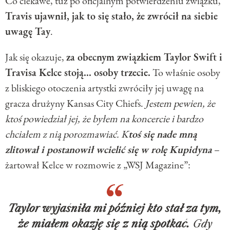
Co ciekawe, tuż po oficjalnym potwierdzeniu związku,
Travis ujawnił, jak to się stało, że zwrócił na siebie
uwagę Tay
.
Jak się okazuje,
za obecnym związkiem Taylor Swift i
Travisa Kelce stoją... osoby trzecie.
To właśnie osoby
z bliskiego otoczenia artystki zwróciły jej uwagę na
gracza drużyny Kansas City Chiefs.
Jestem pewien, że
ktoś powiedział jej, że byłem na koncercie i bardzo
chciałem z nią porozmawiać. K
toś się nade mną
zlitował i postanowił wcielić się w rolę Kupidyna
–
żartował Kelce w rozmowie z „WSJ Magazine”:
Taylor wyjaśniła mi później kto stał za tym,
że miałem okazję się z nią spotkać.
Gdy