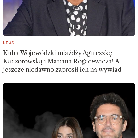
NEWS
Kuba Wojewódzki miażdży Agnieszkę
Kaczorowską i Marcina Rogacewicza! A
jeszcze niedawno zaprosił ich na wywiad