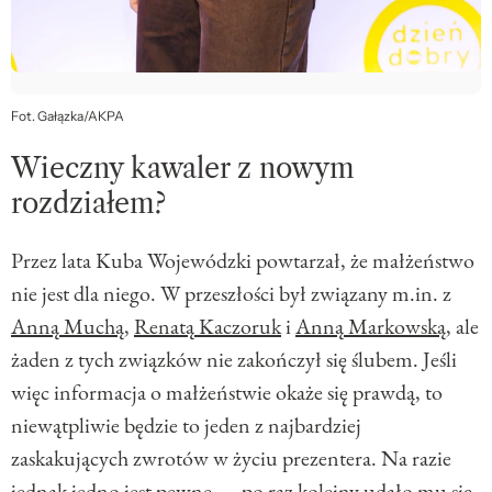
Fot. Gałązka/AKPA
Wieczny kawaler z nowym
rozdziałem?
Przez lata Kuba Wojewódzki powtarzał, że małżeństwo
nie jest dla niego. W przeszłości był związany m.in. z
Anną Muchą
,
Renatą Kaczoruk
i
Anną Markowską
, ale
żaden z tych związków nie zakończył się ślubem. Jeśli
więc informacja o małżeństwie okaże się prawdą, to
niewątpliwie będzie to jeden z najbardziej
zaskakujących zwrotów w życiu prezentera. Na razie
jednak jedno jest pewne — po raz kolejny udało mu się