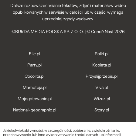
Dalsze rozpowszechnianie tekstów, zdjęć i materiałów wideo
opublikowanych w serwisie w całości lub w części wymaga
uprzedniej zgody wydawcy.
©BURDA MEDIA POLSKA SP. Z O. O. | © Condé Nast 2026
Elle.pl
Polki.pl
Party.pl
Kobieta.pl
Cocolita.pl
Przyslijprzepis.pl
Mamotoja.pl
Viva.pl
Mojegotowanie.pl
Wizaz.pl
National-geographic.pl
Story.pl
Jakiekolwiek aktywności, w szczególności: pobieranie, zwielokrotnianie,
przechowywanie, lub inne wykorzystywanie treści, danych lub informacji