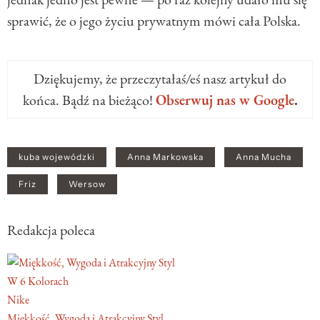
sprawić, że o jego życiu prywatnym mówi cała Polska.
Dziękujemy, że przeczytałaś/eś nasz artykuł do
końca. Bądź na bieżąco!
Obserwuj nas w Google
.
kuba wojewódzki
Anna Markowska
Anna Mucha
Friz
Wersow
Redakcja poleca
W 6 Kolorach
Nike
Miękkość, Wygoda i Atrakcyjny Styl