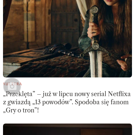
KULTURA
„Przeklęta” – już w lipcu nowy serial Netflixa
z gwiazdą „13 powodów”. Spodoba się fanom
„Gry o tron”!