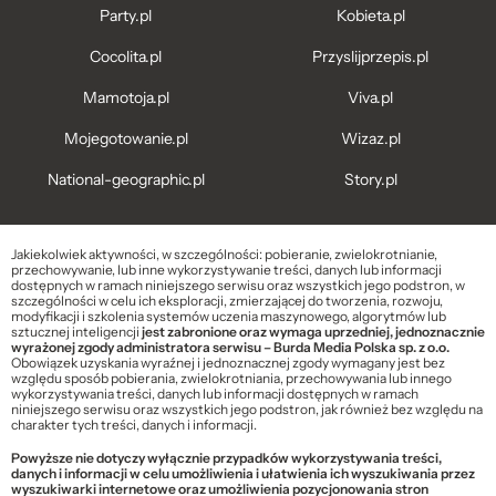
Party.pl
Kobieta.pl
Cocolita.pl
Przyslijprzepis.pl
Mamotoja.pl
Viva.pl
Mojegotowanie.pl
Wizaz.pl
National-geographic.pl
Story.pl
Jakiekolwiek aktywności, w szczególności: pobieranie, zwielokrotnianie,
przechowywanie, lub inne wykorzystywanie treści, danych lub informacji
dostępnych w ramach niniejszego serwisu oraz wszystkich jego podstron, w
szczególności w celu ich eksploracji, zmierzającej do tworzenia, rozwoju,
modyfikacji i szkolenia systemów uczenia maszynowego, algorytmów lub
sztucznej inteligencji
jest zabronione oraz wymaga uprzedniej, jednoznacznie
wyrażonej zgody administratora serwisu – Burda Media Polska sp. z o.o.
Obowiązek uzyskania wyraźnej i jednoznacznej zgody wymagany jest bez
względu sposób pobierania, zwielokrotniania, przechowywania lub innego
wykorzystywania treści, danych lub informacji dostępnych w ramach
niniejszego serwisu oraz wszystkich jego podstron, jak również bez względu na
charakter tych treści, danych i informacji.
Powyższe nie dotyczy wyłącznie przypadków wykorzystywania treści,
danych i informacji w celu umożliwienia i ułatwienia ich wyszukiwania przez
wyszukiwarki internetowe oraz umożliwienia pozycjonowania stron