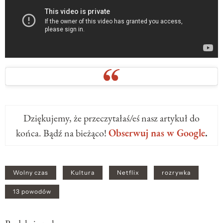
Dziękujemy, że przeczytałaś/eś nasz artykuł do
końca. Bądź na bieżąco!
Obserwuj nas w Google
.
Wolny czas
Kultura
Netflix
rozrywka
13 powodów