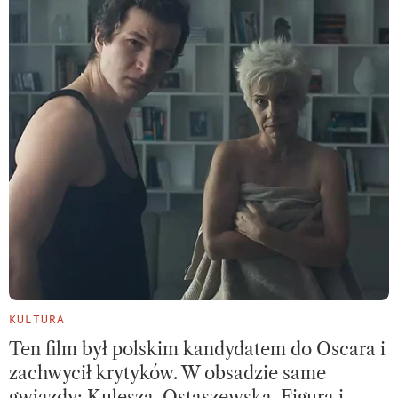
KULTURA
Ten film był polskim kandydatem do Oscara i
zachwycił krytyków. W obsadzie same
gwiazdy: Kulesza, Ostaszewska, Figura i