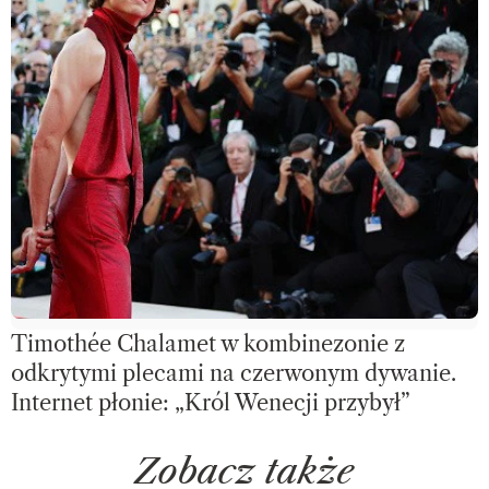
Timothée Chalamet w kombinezonie z
odkrytymi plecami na czerwonym dywanie.
Internet płonie: „Król Wenecji przybył”
Zobacz także