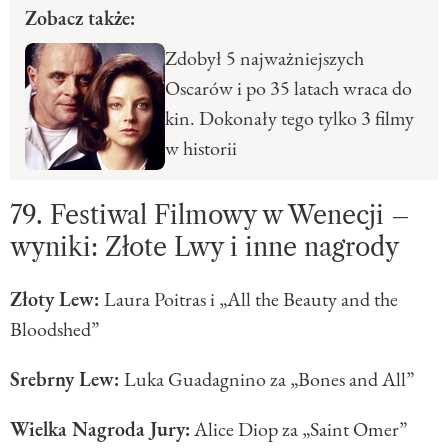
Zobacz także:
Zdobył 5 najważniejszych
Oscarów i po 35 latach wraca do
kin. Dokonały tego tylko 3 filmy
w historii
79. Festiwal Filmowy w Wenecji –
wyniki: Złote Lwy i inne nagrody
Złoty Lew:
Laura Poitras i „All the Beauty and the
Bloodshed”
Srebrny Lew:
Luka Guadagnino za „Bones and All”
Wielka Nagroda Jury:
Alice Diop za „Saint Omer”