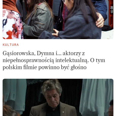
KULTURA
Gąsiorowska, Dymna i… aktorzy z
niepełnosprawnością intelektualną. O tym
polskim filmie powinno być głośno