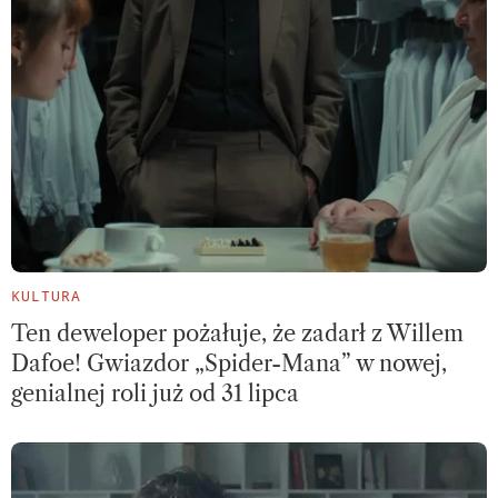
KULTURA
Ten deweloper pożałuje, że zadarł z Willem
Dafoe! Gwiazdor „Spider-Mana” w nowej,
genialnej roli już od 31 lipca