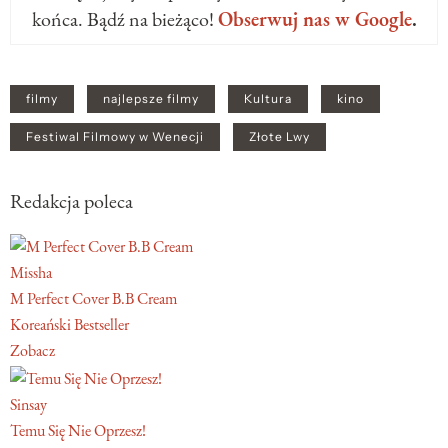
końca. Bądź na bieżąco!
Obserwuj nas w Google
.
filmy
najlepsze filmy
Kultura
kino
Festiwal Filmowy w Wenecji
Złote Lwy
Redakcja poleca
Missha
M Perfect Cover B.B Cream
Koreański Bestseller
Zobacz
Sinsay
Temu Się Nie Oprzesz!