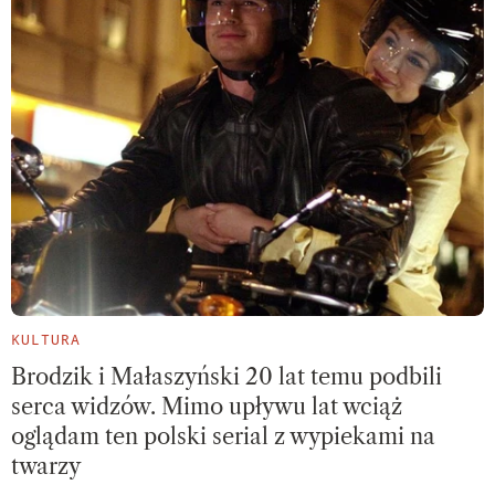
KULTURA
Brodzik i Małaszyński 20 lat temu podbili
serca widzów. Mimo upływu lat wciąż
oglądam ten polski serial z wypiekami na
twarzy