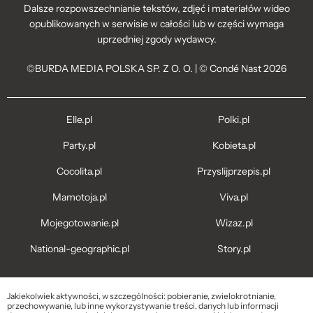
Dalsze rozpowszechnianie tekstów, zdjęć i materiałów wideo
opublikowanych w serwisie w całości lub w części wymaga
uprzedniej zgody wydawcy.
©BURDA MEDIA POLSKA SP. Z O. O. | © Condé Nast 2026
Elle.pl
Polki.pl
Party.pl
Kobieta.pl
Cocolita.pl
Przyslijprzepis.pl
Mamotoja.pl
Viva.pl
Mojegotowanie.pl
Wizaz.pl
National-geographic.pl
Story.pl
Jakiekolwiek aktywności, w szczególności: pobieranie, zwielokrotnianie,
przechowywanie, lub inne wykorzystywanie treści, danych lub informacji