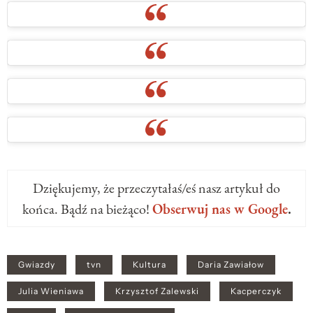
Dziękujemy, że przeczytałaś/eś nasz artykuł do
końca. Bądź na bieżąco!
Obserwuj nas w Google
.
Gwiazdy
tvn
Kultura
Daria Zawiałow
Julia Wieniawa
Krzysztof Zalewski
Kacperczyk