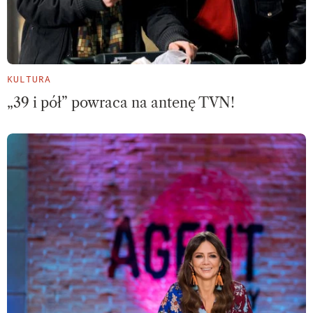
KULTURA
„39 i pół” powraca na antenę TVN!