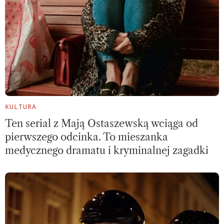
KULTURA
Ten serial z Mają Ostaszewską wciąga od
pierwszego odcinka. To mieszanka
medycznego dramatu i kryminalnej zagadki