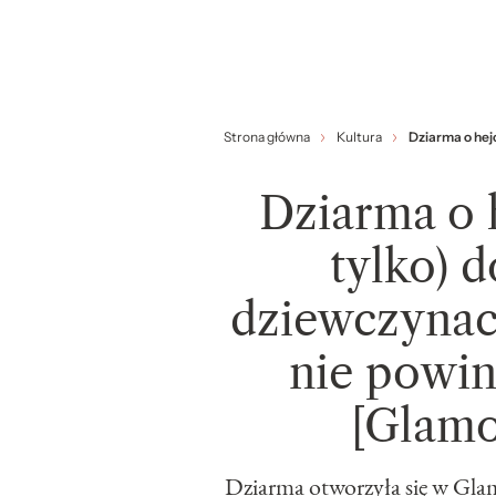
Strona główna
Kultura
Dziarma o hejc
Dziarma o h
tylko) d
dziewczynac
nie powin
[Glamo
Dziarma otworzyła się w Gl