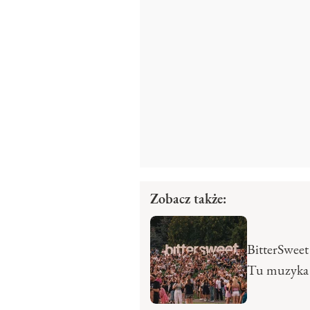
Zobacz także:
BitterSweet 
Tu muzyka 