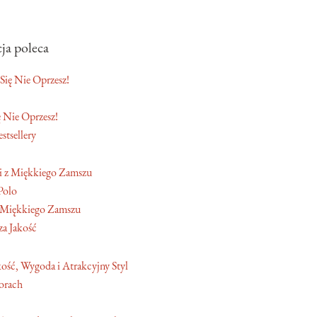
ja poleca
 Nie Oprzesz!
stsellery
Polo
 Miękkiego Zamszu
a Jakość
orach