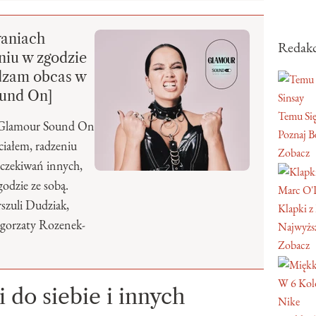
waniach
Redakc
eniu w zgodzie
dzam obcas w
und On]
Sinsay
Temu Się
o Glamour Sound On
Poznaj Be
 ciałem, radzeniu
Zobacz
 oczekiwań innych,
godzie ze sobą.
Marc O'
szuli Dudziak,
Klapki z
łgorzaty Rozenek-
Najwyższ
Zobacz
W 6 Kol
 do siebie i innych
Nike