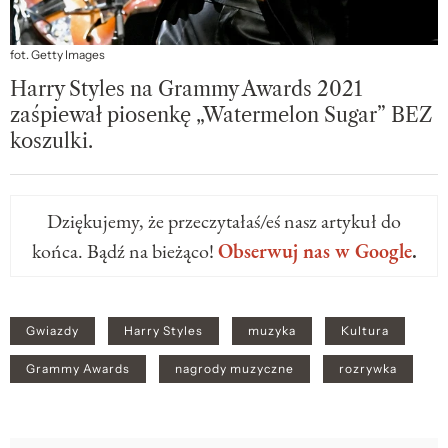
fot. Getty Images
Harry Styles na Grammy Awards 2021
zaśpiewał piosenkę „Watermelon Sugar” BEZ
koszulki.
Dziękujemy, że przeczytałaś/eś nasz artykuł do
końca. Bądź na bieżąco!
Obserwuj nas w Google
.
Gwiazdy
Harry Styles
muzyka
Kultura
Grammy Awards
nagrody muzyczne
rozrywka