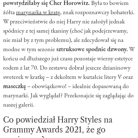
powstydziłaby się Cher Horowitz.
Była to bowiem
żółta
marynarka w kratę
, znak rozpoznawczy bohaterki.
W przeciwieństwie do niej Harry nie założył jednak
spódnicy z tej samej tkaniny (choć jak podejrzewamy,
nie miał by z tym problemu), ale zdecydował się na
modne w tym sezonie
sztruksowe spodnie dzwony.
W
końcu od dłuższego już czasu pozostaje wierny estetyce
rodem z lat 70. Do zestawu dobrał jeszcze dzianinowy
sweterek w kratkę – z dekoltem w kształcie litery V oraz
maseczkę
– obowiązkowo! – idealnie dopasowaną do
marynarki. Jak wyglądał? Przekonajcie się zaglądając do
naszej galerii.
Co powiedział Harry Styles na
Grammy Awards 2021, że go