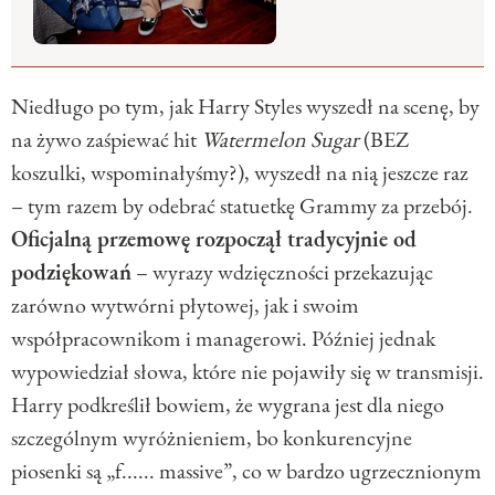
Niedługo po tym, jak Harry Styles wyszedł na scenę, by
na żywo zaśpiewać hit
Watermelon Sugar
(BEZ
koszulki, wspominałyśmy?), wyszedł na nią jeszcze raz
– tym razem by odebrać statuetkę Grammy za przebój.
Oficjalną przemowę rozpoczął tradycyjnie od
podziękowań
– wyrazy wdzięczności przekazując
zarówno wytwórni płytowej, jak i swoim
współpracownikom i managerowi. Później jednak
wypowiedział słowa, które nie pojawiły się w transmisji.
Harry podkreślił bowiem, że wygrana jest dla niego
szczególnym wyróżnieniem, bo konkurencyjne
piosenki są „f...... massive”, co w bardzo ugrzecznionym