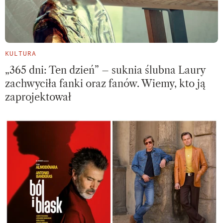
KULTURA
„365 dni: Ten dzień” – suknia ślubna Laury
zachwyciła fanki oraz fanów. Wiemy, kto ją
zaprojektował