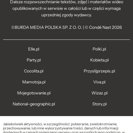
Dalsze rozpowszechnianie tekstów, zdjęć i materiałów wideo
opublikowanych w serwisie w całości lub w części wymaga
uprzedniej zgody wydawcy.
©BURDA MEDIA POLSKA SP. Z O. O. | © Condé Nast 2026
Elle.pl
Polki.pl
Party.pl
Kobieta.pl
Cocolita.pl
Przyslijprzepis.pl
Mamotoja.pl
Viva.pl
Mojegotowanie.pl
Wizaz.pl
National-geographic.pl
Story.pl
Jakiekolwiek aktywności, w szczególności: pobieranie, zwielokrotnianie,
przechowywanie, lub inne wykorzystywanie treści, danych lub informacji
dostępnych w ramach niniejszego serwisu oraz wszystkich jego podstron, w