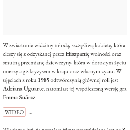
W zwiastunie widzimy młodą, szczęśliwą kobietę, która
cieszy się z odzyskanej przez
Hiszpanię
wolności oraz
smutną przemianę dziewczyny, która w dorosłym życiu
mierzy się z kryzysem w kraju oraz własnym życiu. W
ujęciach z roku
1985
odtwórczynią głównej roli jest
Adriana
Uguarte
, natomiast jej współczesną wersję gra
Emma
Suárez
.
WIDEO
…
Wiadomo już, że premiera filmu przewidziana jest na
8