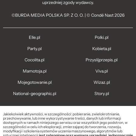
uprzedniej zgody wydawcy.
©BURDA MEDIA POLSKA SP. Z O. O. | © Condé Nast 2026
Elle.pl
Polki.pl
Party.pl
Kobieta.pl
Cocolita.pl
Przyslijprzepis.pl
Mamotoja.pl
Viva.pl
Mojegotowanie.pl
Wizaz.pl
National-geographic.pl
Story.pl
Jakiekolwiek aktywności, w szczególności: pobieranie, zwielokrotnianie,
przechowywanie, lub inne wykorzystywanie treści, danych lub informacji
dostępnych w ramach niniejszego serwisu oraz wszystkich jego podstron, w
szczególności w celu ich eksploracji, zmierzającej do tworzenia, rozwoju,
modyfikacji i szkolenia systemów uczenia maszynowego, algorytmów lub
sztucznej inteligencji
jest zabronione oraz wymaga uprzedniej, jednoznacznie