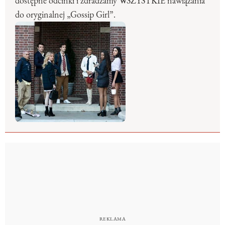
dostępne odcinki i zdradzamy WSZYSTKIE nawiązania
do oryginalnej „Gossip Girl”.