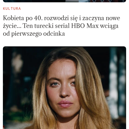
KULTURA
Kobieta po 40. rozwodzi się i zaczyna nowe
życie… Ten turecki serial HBO Max wciąga
od pierwszego odcinka