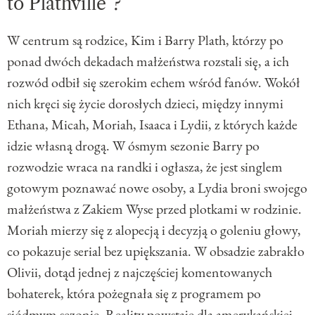
to Plathville”?
W centrum są rodzice, Kim i Barry Plath, którzy po
ponad dwóch dekadach małżeństwa rozstali się, a ich
rozwód odbił się szerokim echem wśród fanów. Wokół
nich kręci się życie dorosłych dzieci, między innymi
Ethana, Micah, Moriah, Isaaca i Lydii, z których każde
idzie własną drogą. W ósmym sezonie Barry po
rozwodzie wraca na randki i ogłasza, że jest singlem
gotowym poznawać nowe osoby, a Lydia broni swojego
małżeństwa z Zakiem Wyse przed plotkami w rodzinie.
Moriah mierzy się z alopecją i decyzją o goleniu głowy,
co pokazuje serial bez upiększania. W obsadzie zabrakło
Olivii, dotąd jednej z najczęściej komentowanych
bohaterek, która pożegnała się z programem po
siódmym sezonie. Reality powstaje dla amerykańskiej