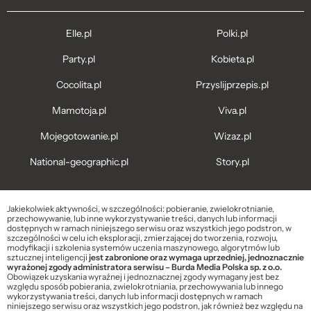
Elle.pl
Polki.pl
Party.pl
Kobieta.pl
Cocolita.pl
Przyslijprzepis.pl
Mamotoja.pl
Viva.pl
Mojegotowanie.pl
Wizaz.pl
National-geographic.pl
Story.pl
Jakiekolwiek aktywności, w szczególności: pobieranie, zwielokrotnianie,
przechowywanie, lub inne wykorzystywanie treści, danych lub informacji
dostępnych w ramach niniejszego serwisu oraz wszystkich jego podstron, w
szczególności w celu ich eksploracji, zmierzającej do tworzenia, rozwoju,
modyfikacji i szkolenia systemów uczenia maszynowego, algorytmów lub
sztucznej inteligencji
jest zabronione oraz wymaga uprzedniej, jednoznacznie
wyrażonej zgody administratora serwisu – Burda Media Polska sp. z o.o.
Obowiązek uzyskania wyraźnej i jednoznacznej zgody wymagany jest bez
względu sposób pobierania, zwielokrotniania, przechowywania lub innego
wykorzystywania treści, danych lub informacji dostępnych w ramach
niniejszego serwisu oraz wszystkich jego podstron, jak również bez względu na