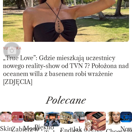
KULTURA
„True Love”: Gdzie mieszkają uczestnicy
nowego reality-show od TVN 7? Położona nad
oceanem willa z basenem robi wrażenie
[ZDJĘCIA]
Polecane
Piękno
Moda
Skin
No
Jak dobrze
Zabierz w
Endless
Chcesz b