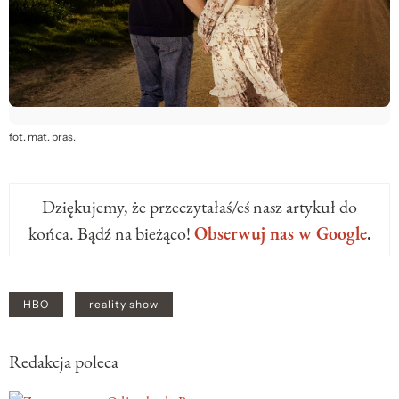
fot. mat. pras.
Dziękujemy, że przeczytałaś/eś nasz artykuł do
końca. Bądź na bieżąco!
Obserwuj nas w Google
.
HBO
reality show
Redakcja poleca