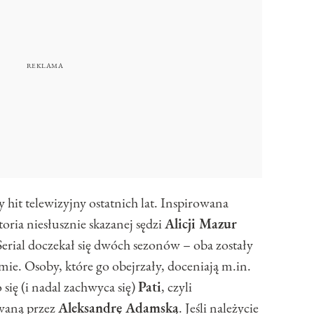
hit telewizyjny ostatnich lat. Inspirowana
ria niesłusznie skazanej sędzi
Alicji Mazur
erial doczekał się dwóch sezonów – oba zostały
ie. Osoby, które go obejrzały, doceniają m.in.
 się (i nadal zachwyca się)
Pati
, czyli
waną przez
Aleksandrę Adamską
. Jeśli należycie