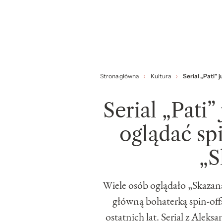
Strona główna
Kultura
Serial „Pati” 
Serial „Pati”
oglądać sp
„S
Wiele osób oglądało „Skazaną”
główną bohaterką spin-off
ostatnich lat. Serial z Alek