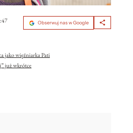
:47
Obserwuj nas w Google
 jako więźniarka Pati
ej” już wkrótce