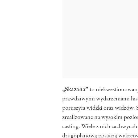
„Skazana”
to niekwestionowany 
prawdziwymi wydarzeniami histo
poruszyła widzki oraz widzów. S
zrealizowane na wysokim poziom
casting. Wiele z nich zachwycało
drugoplanową postacią wykreo