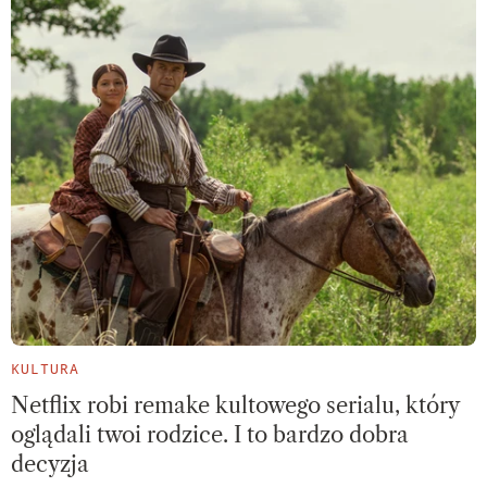
KULTURA
Netflix robi remake kultowego serialu, który
oglądali twoi rodzice. I to bardzo dobra
decyzja