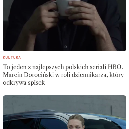
KULTURA
To jeden z najlepszych polskich seriali HBO.
Marcin Dorociński w roli dziennikarza, który
odkrywa spisek