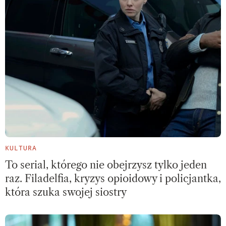
KULTURA
To serial, którego nie obejrzysz tylko jeden
raz. Filadelfia, kryzys opioidowy i policjantka,
która szuka swojej siostry