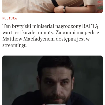
KULTURA
Ten brytyjski miniserial nagrodzony BAFTĄ
wart jest każdej minuty. Zapomniana perła z
Matthew Macfadyenem dostępna jest w
streamingu