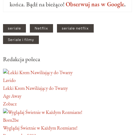
końca. Bądź na bieżąco!
Obserwuj nas w Google
.
seriale
Netflix
seriale netflix
Seriale i filmy
Redakcja poleca
Lavido
Lekki Krem Nawilżający do Twarzy
Age Away
Zobacz
Born2be
Wyglądaj Świetnie w Każdym Rozmiarze!