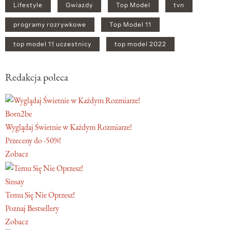
Lifestyle
Gwiazdy
Top Model
tvn
programy rozrywkowe
Top Model 11
top model 11 uczestnicy
top model 2022
Redakcja poleca
Born2be
Wyglądaj Świetnie w Każdym Rozmiarze!
Przeceny do -50%!
Zobacz
Sinsay
Temu Się Nie Oprzesz!
Poznaj Bestsellery
Zobacz