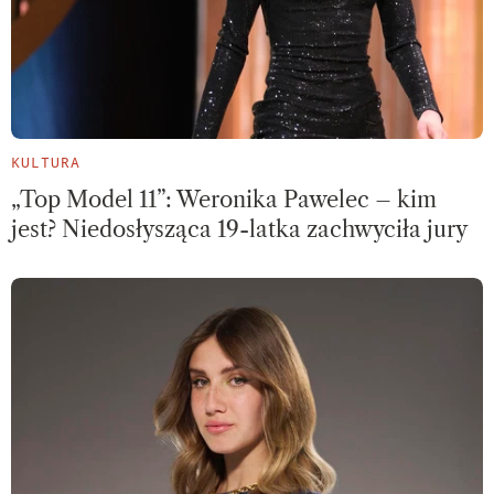
KULTURA
„Top Model 11”: Weronika Pawelec – kim
jest? Niedosłysząca 19-latka zachwyciła jury