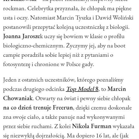
rockman. Celebrytka przyznała, że chłopak ma piękne
usta i oczy. Natomiast Marcin Tyszka i Dawid Woliński
postanowili przepytać kolejną uczestniczkę z biologii.
Joanna Jarosze
k uczy się bowiem w klasie o profilu
biologiczno-chemicznym. Życzymy jej, aby na boot
campie poradziła sobie lepiej niż z pytaniami o
fotosyntezę i chronione w Polsce gady.
Jeden z ostatnich uczestników, którego poznaliśmy
podczas drugiego odcinka
Top Model
8
, to
Marcin
Chowaniak
. Otwarty na świat i pewny siebie chłopak
na co dzień trenuje Freerun
, dzięki czemu doskonale
zna swoje ciało, a także panuje nad wykonywanymi
przez siebie ruchami. Z kolei
Nikola Furman
wykazała
się niezwykłą dojrzałością. Ma dopiero 16 lat, ale (jak