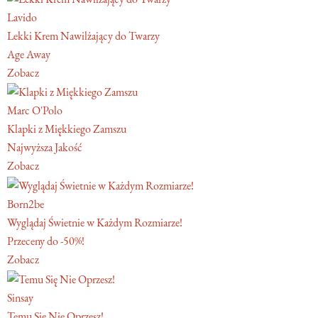
Lavido
Lekki Krem Nawilżający do Twarzy
Age Away
Zobacz
Marc O'Polo
Klapki z Miękkiego Zamszu
Najwyższa Jakość
Zobacz
Born2be
Wyglądaj Świetnie w Każdym Rozmiarze!
Przeceny do -50%!
Zobacz
Sinsay
Temu Się Nie Oprzesz!