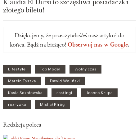
Klaudia El Dursi to szczęśliwa posiadaczka
złotego biletu!
Dziękujemy, że przeczytałaś/eś nasz artykuł do
końca. Bądź na bieżąco!
Obserwuj nas w Google
.
Lifestyle
Top Model
Wolny czas
Marcin Tyszka
Dawid Woliński
Kasia Sokołowska
castingi
Joanna Krupa
rozrywka
Michał Piróg
Redakcja poleca