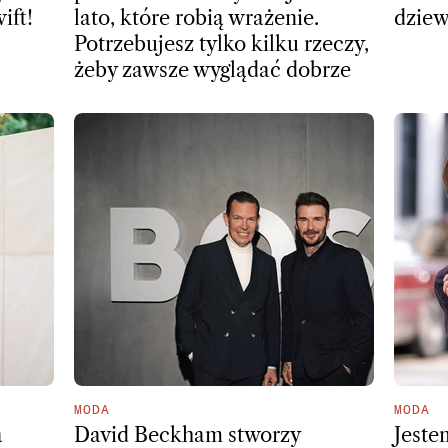
ift!
lato, które robią wrażenie.
dziew
Potrzebujesz tylko kilku rzeczy,
żeby zawsze wyglądać dobrze
MODA
MODA
a
David Beckham stworzy
Jeste