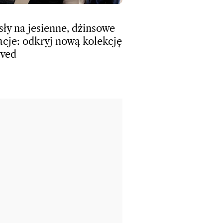
ły na jesienne, dżinsowe
zacje: odkryj nową kolekcję
rved