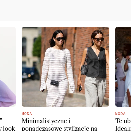
MODA
MODA
”
Minimalistyczne i
Te ub
y look
ponadczasowe stylizacje na
Idealn