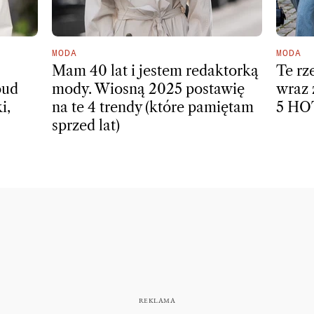
MODA
MODA
Mam 40 lat i jestem redaktorką
Te rz
oud
mody. Wiosną 2025 postawię
wraz 
i,
na te 4 trendy (które pamiętam
5 HO
sprzed lat)