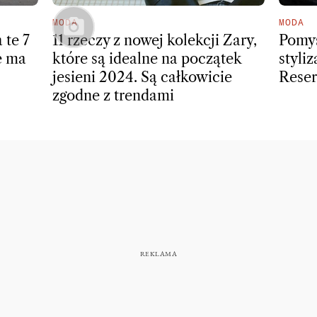
MODA
MODA
 te 7
11 rzeczy z nowej kolekcji Zary,
Pomys
e ma
które są idealne na początek
styli
jesieni 2024. Są całkowicie
Rese
zgodne z trendami