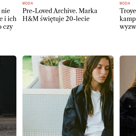
MODA
MODA
 nie
Pre-Loved Archive. Marka
Troye
e i ich
H&M świętuje 20-lecie
kampa
o czy
wyzwa