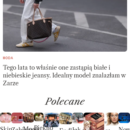
MODA
Tego lata to właśnie one zastąpią białe i
niebieskie jeansy. Idealny model znalazłam w
Zarze
Polecane
Piękno
Moda
Skin
No
Jak dobrze