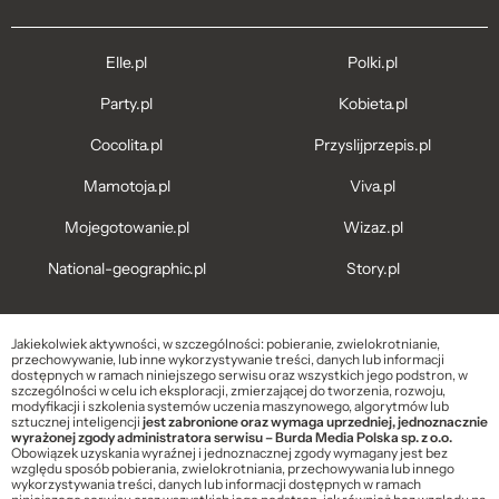
Elle.pl
Polki.pl
Party.pl
Kobieta.pl
Cocolita.pl
Przyslijprzepis.pl
Mamotoja.pl
Viva.pl
Mojegotowanie.pl
Wizaz.pl
National-geographic.pl
Story.pl
Jakiekolwiek aktywności, w szczególności: pobieranie, zwielokrotnianie,
przechowywanie, lub inne wykorzystywanie treści, danych lub informacji
dostępnych w ramach niniejszego serwisu oraz wszystkich jego podstron, w
szczególności w celu ich eksploracji, zmierzającej do tworzenia, rozwoju,
modyfikacji i szkolenia systemów uczenia maszynowego, algorytmów lub
sztucznej inteligencji
jest zabronione oraz wymaga uprzedniej, jednoznacznie
wyrażonej zgody administratora serwisu – Burda Media Polska sp. z o.o.
Obowiązek uzyskania wyraźnej i jednoznacznej zgody wymagany jest bez
względu sposób pobierania, zwielokrotniania, przechowywania lub innego
wykorzystywania treści, danych lub informacji dostępnych w ramach