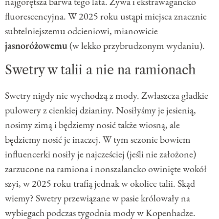
najgorętsza barwa tego lata. Żywa i ekstrawagancko
fluorescencyjna. W 2025 roku ustąpi miejsca znacznie
subtelniejszemu odcieniowi, mianowicie
jasnoróżowemu
(w lekko przybrudzonym wydaniu).
Swetry w talii a nie na ramionach
Swetry nigdy nie wychodzą z mody. Zwłaszcza gładkie
pulowery z cienkiej dzianiny. Nosiłyśmy je jesienią,
nosimy zimą i będziemy nosić także wiosną, ale
będziemy nosić je inaczej. W tym sezonie bowiem
influencerki nosiły je najcześciej (jeśli nie założone)
zarzucone na ramiona i nonszalancko owinięte wokół
szyi, w 2025 roku trafią jednak w okolice talii. Skąd
wiemy? Swetry przewiązane w pasie królowały na
wybiegach podczas tygodnia mody w Kopenhadze.