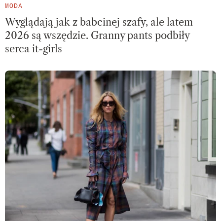
MODA
Wyglądają jak z babcinej szafy, ale latem
2026 są wszędzie. Granny pants podbiły
serca it-girls