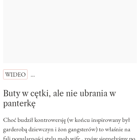
WIDEO
…
Buty w cętki, ale nie ubrania w
panterkę
Choć budził kontrowersję (w końcu inspirowany był
garderobą dziewczyn i żon gangsterów) to właśnie na
fali popularności stylu
mob wife
, znów sięgnęłyśmy po