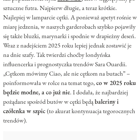
sztuczne futra. Najpierw długie, a teraz krótkie.
Najlepiej w lamparcie cętki. A ponieważ apetyt rośnie w
miarę jedzenia, w naszych garderobach szybko pojawiły
się także bluzki, marynarki i spodnie w drapieżny deseń.
Wraz z nadejściem 2025 roku lepiej jednak zostawić je
na dnie szafy. Tak twierdzi choćby londyńska
influencerka i prognostyczka trendów Sara Ouardii.
„Cętkom mówimy Ciao, ale nie cętkom na butach” –
poinformowała w rolce na temat tego,
co w 2025 roku
będzie modne, a co już nie
. I dodała, że najbardziej
pożądane spośród butów w cętki będą
baleriny i
czółenka w szpic
(to akurat kontynuacja tegorocznych
trendów).