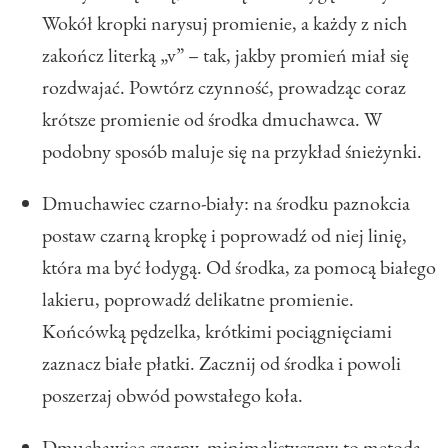
Wokół kropki narysuj promienie, a każdy z nich
zakończ literką „v” – tak, jakby promień miał się
rozdwajać. Powtórz czynność, prowadząc coraz
krótsze promienie od środka dmuchawca. W
podobny sposób maluje się na przykład śnieżynki.
Dmuchawiec czarno-biały: na środku paznokcia
postaw czarną kropkę i poprowadź od niej linię,
która ma być łodygą. Od środka, za pomocą białego
lakieru, poprowadź delikatne promienie.
Końcówką pędzelka, krótkimi pociągnięciami
zaznacz białe płatki. Zacznij od środka i powoli
poszerzaj obwód powstałego koła.
Dmuchawiec czarny, minimalistyczny: to metoda