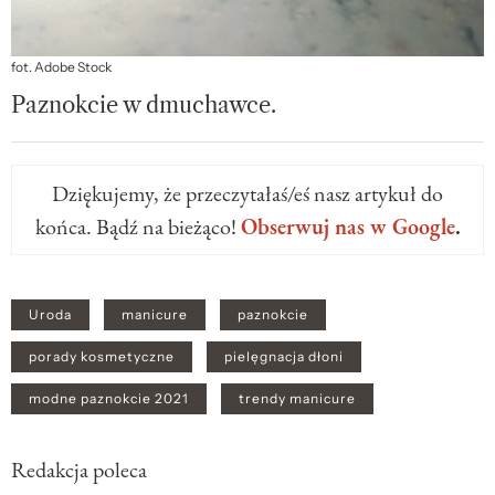
fot. Adobe Stock
Paznokcie w dmuchawce.
Dziękujemy, że przeczytałaś/eś nasz artykuł do
końca. Bądź na bieżąco!
Obserwuj nas w Google
.
Uroda
manicure
paznokcie
porady kosmetyczne
pielęgnacja dłoni
modne paznokcie 2021
trendy manicure
Redakcja poleca