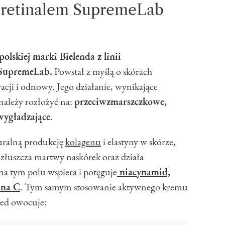
z retinalem SupremeLab
olskiej marki Bielenda z linii
 SupremeLab.
Powstał z myślą o skórach
cji i odnowy. Jego działanie, wynikające
 należy rozłożyć na:
przeciwzmarszczkowe,
 wygładzające
.
uralną produkcję
kolagenu
i elastyny w skórze,
łuszcza martwy naskórek oraz działa
 na tym polu wspiera i potęguje
niacynamid,
ina C
. Tym samym stosowanie aktywnego kremu
ed owocuje: