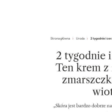
Strona główna
Uroda
2 tygodnie i ce
2 tygodnie i
Ten krem z 
zmarszczki
wio
„Skóra jest bardzo dobrze n