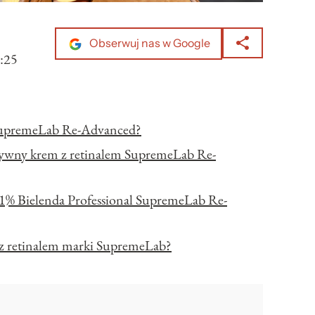
Obserwuj nas w Google
:25
m SupremeLab Re-Advanced?
tywny krem z retinalem SupremeLab Re-
1% Bielenda Professional SupremeLab Re-
 z retinalem marki SupremeLab?