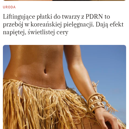
URODA
Liftingujące płatki do twarzy z PDRN to
przebój w koreańskiej pielęgnacji. Dają efekt
napiętej, świetlistej cery