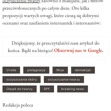
oczyszczenie twarzy
zarówno z makijażu, jak i filtrów
przeciwsłonecznych po całym dniu. Oto kilka
propozycji wartych uwagi, które cieszą się dobrymi
ocenami oraz zaufaniem internautek i internautów:
Dziękujemy, że przeczytałaś/eś nasz artykuł do
końca. Bądź na bieżąco!
Obserwuj nas w Google
.
Uroda
pielęgnacja
Miya
demakijaż
oczyszczanie skóry
oczyszczanie twarzy
Olejek do twarzy
SPF
breaking news
Redakcja poleca