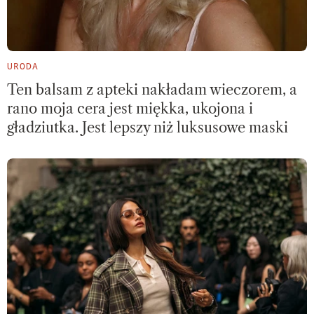
URODA
Ten balsam z apteki nakładam wieczorem, a
rano moja cera jest miękka, ukojona i
gładziutka. Jest lepszy niż luksusowe maski