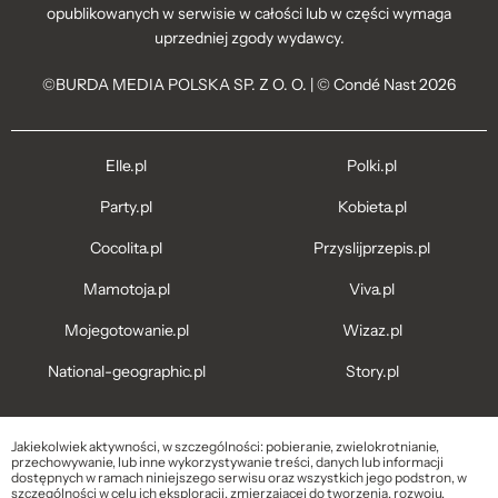
opublikowanych w serwisie w całości lub w części wymaga
uprzedniej zgody wydawcy.
©BURDA MEDIA POLSKA SP. Z O. O. | © Condé Nast 2026
Elle.pl
Polki.pl
Party.pl
Kobieta.pl
Cocolita.pl
Przyslijprzepis.pl
Mamotoja.pl
Viva.pl
Mojegotowanie.pl
Wizaz.pl
National-geographic.pl
Story.pl
Jakiekolwiek aktywności, w szczególności: pobieranie, zwielokrotnianie,
przechowywanie, lub inne wykorzystywanie treści, danych lub informacji
dostępnych w ramach niniejszego serwisu oraz wszystkich jego podstron, w
szczególności w celu ich eksploracji, zmierzającej do tworzenia, rozwoju,