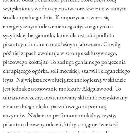
wytęsknione, wodno-cytrusowe orzeźwienie w samym
środku upalnego dnia. Kompozycja otwiera się
energetycznym uderzeniem egzotycznego yuzu i
sycylijskiej bergamotki, które dla ostrości podbito
pikantnym imbirem oraz leśnym jałowcem. Chwilę
później zapach ewoluuje w stronę ekskluzywnego,
plażowego koktajlu! To zasługa genialnego połączenia
chrupiącego ogórka, soli morskiej, szałwii i eleganckiego
irysa. Największą rewolucją technologiczną w składzie
jest jednak zastosowanie molekuły Akigalawood. To
ultranowoczesny, opatentowany składnik pozyskiwany
z naturalnego olejku paczulowego za pomocą
enzymów. Nadaje on perfumom unikalny, czysty,
pikantno-drzewny odcień, który potęguje świeżość
cytrusów i sprawia, że zapach pachnie niezwykle