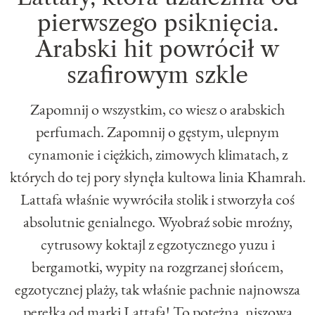
pierwszego psiknięcia.
Arabski hit powrócił w
szafirowym szkle
Zapomnij o wszystkim, co wiesz o arabskich
perfumach. Zapomnij o gęstym, ulepnym
cynamonie i ciężkich, zimowych klimatach, z
których do tej pory słynęła kultowa linia Khamrah.
Lattafa właśnie wywróciła stolik i stworzyła coś
absolutnie genialnego. Wyobraź sobie mroźny,
cytrusowy koktajl z egzotycznego yuzu i
bergamotki, wypity na rozgrzanej słońcem,
egzotycznej plaży, tak właśnie pachnie najnowsza
perełka od marki Lattafa! To potężna, niszowa