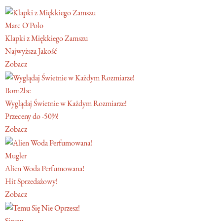
Marc O'Polo
Klapki z Miękkiego Zamszu
Najwyższa Jakość
Zobacz
Born2be
Wyglądaj Świetnie w Każdym Rozmiarze!
Przeceny do -50%!
Zobacz
Mugler
Alien Woda Perfumowana!
Hit Sprzedażowy!
Zobacz
Sinsay