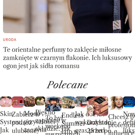
URODA
Te orientalne perfumy to zaklęcie miłosne
zamknięte w czarnym flakonie. Ich luksusowy
ogon jest jak sidła romansu
Polecane
Piękno
Moda
Skin
No
Jak dobrze
Zabierz w
Endless
Chcesz b
To był
zapisane w
przyszłości
System.
defi
wykorzystać
Dokładnie
podróż
Summer –
profesjon
weekend
składzie. Jak
zaczyna
Jak
luks
czas przed
25 lat po
ulubione
lato w
influence
muzycznych