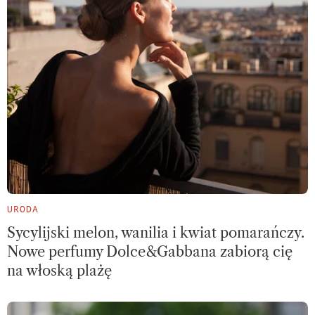
URODA
Sycylijski melon, wanilia i kwiat pomarańczy.
Nowe perfumy Dolce&Gabbana zabiorą cię
na włoską plażę