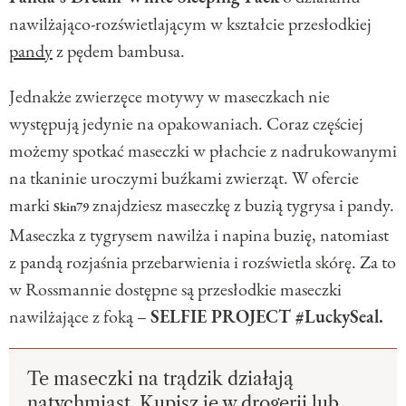
nawilżająco-rozświetlającym w kształcie przesłodkiej
pandy
z pędem bambusa.
Jednakże zwierzęce motywy w maseczkach nie
występują jedynie na opakowaniach. Coraz częściej
możemy spotkać maseczki w płachcie z nadrukowanymi
na tkaninie uroczymi buźkami zwierząt. W ofercie
marki
znajdziesz maseczkę z buzią tygrysa i pandy.
Skin79
Maseczka z tygrysem nawilża i napina buzię, natomiast
z pandą rozjaśnia przebarwienia i rozświetla skórę. Za to
w Rossmannie dostępne są przesłodkie maseczki
nawilżające z foką –
SELFIE PROJECT #LuckySeal.
Te maseczki na trądzik działają
natychmiast. Kupisz je w drogerii lub