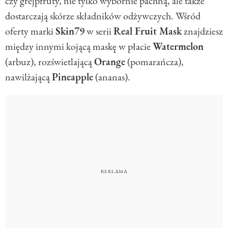
czy grejpfruty, nie tylko wybornie pachną, ale także
dostarczają skórze składników odżywczych. Wśród
oferty marki
Skin79
w serii
Real Fruit Mask
znajdziesz
między innymi kojącą maskę w płacie
Watermelon
(arbuz), rozświetlającą
Orange
(pomarańcza),
nawilżającą
Pineapple
(ananas).