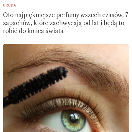
URODA
Oto najpiękniejsze perfumy wszech czasów. 7
zapachów, które zachwycają od lat i będą to
robić do końca świata