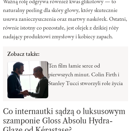
Ważną rolę odgrywa również kwas glikolowy — to
naturalny peeling dla skóry głowy, który skutecznie
usuwa zanieczyszczenia oraz martwy naskórek. Ostatni,
równie istotny co pozostałe, jest olejek z dzikiej róży
nadający produktowi zmysłowy i kobiecy zapach.
Zobacz także:
Ten film łamie serce od
pierwszych minut. Colin Firth i
Stanley Tucci stworzyli role życia
Co internautki sądzą o luksusowym
szamponie Gloss Absolu Hydra-
Glaze od Kérastase?