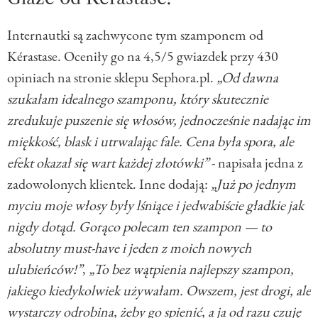
Internautki są zachwycone tym szamponem od
Kérastase. Oceniły go na 4,5/5 gwiazdek przy 430
opiniach na stronie sklepu Sephora.pl.
„Od dawna
szukałam idealnego szamponu, który skutecznie
zredukuje puszenie się włosów, jednocześnie nadając im
miękkość, blask i utrwalając fale. Cena była spora, ale
efekt okazał się wart każdej złotówki”
- napisała jedna z
zadowolonych klientek. Inne dodają:
„Już po jednym
myciu moje włosy były lśniące i jedwabiście gładkie jak
nigdy dotąd. Gorąco polecam ten szampon — to
absolutny must-have i jeden z moich nowych
ulubieńców!”
,
„To bez wątpienia najlepszy szampon,
jakiego kiedykolwiek używałam. Owszem, jest drogi, ale
wystarczy odrobina, żeby go spienić, a ja od razu czuję