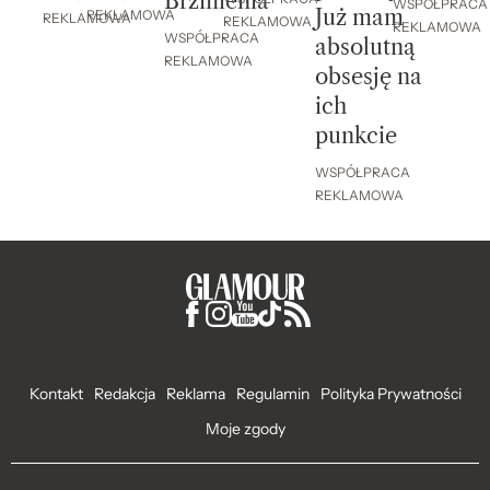
Brzmienia
WSPÓŁPRACA
Już mam
REKLAMOWA
REKLAMOWA
REKLAMOWA
REKLAMOWA
WSPÓŁPRACA
absolutną
REKLAMOWA
obsesję na
ich
punkcie
WSPÓŁPRACA
REKLAMOWA
Kontakt
Redakcja
Reklama
Regulamin
Polityka Prywatności
Moje zgody