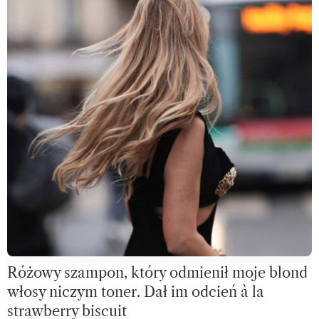
Różowy szampon, który odmienił moje blond
włosy niczym toner. Dał im odcień à la
strawberry biscuit