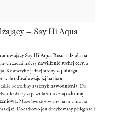
żający – Say Hi Aqua
dbudowujący Say Hi Aqua Resort działa na
wnych zadań należy
nawilżenie suchej cery
, a
ja
. Kosmetyk z jednej strony
zapobiega
otrwale
odbudowuje jej barierę
je także potrzebny
zastrzyk nawodnienia
. Do
eciwutleniaczy zapewnia skuteczną
ochronę
rzeniową
. Może być stosowany na noc lub na
d makijaż. Dodatkowo jest dedykowany pielęgnacji