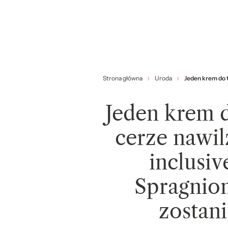
Strona główna
Uroda
Jeden krem do 
Jeden krem 
cerze nawil
inclusiv
Spragnio
zostan