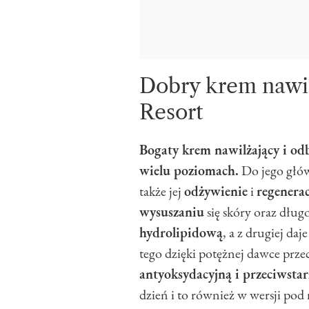
Dobry krem nawil
Resort
Bogaty krem nawilżający i o
wielu poziomach.
Do jego głó
także jej
odżywienie
i
regenerac
wysuszaniu
się skóry oraz dług
hydrolipidową
, a z drugiej da
tego dzięki potężnej dawce prz
antyoksydacyjną i przeciwsta
dzień i to również w wersji po