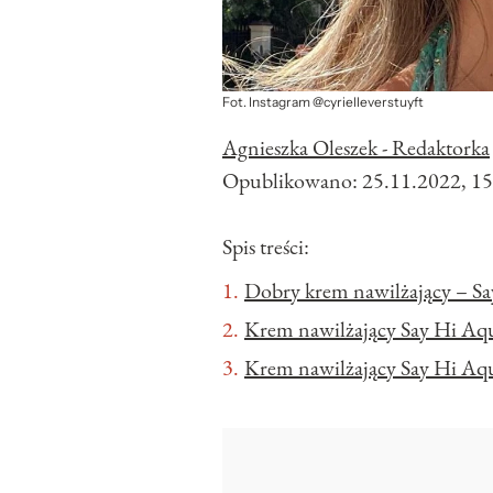
Fot. Instagram @cyrielleverstuyft
Agnieszka Oleszek - Redaktorka
Opublikowano:
25.11.2022, 15
Spis treści:
Dobry krem nawilżający – S
Krem nawilżający Say Hi Aqu
Krem nawilżający Say Hi Aqu