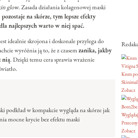
skin glow
. Zasada działania kolagenowej maski
 pozostaje na skórze, tym lepsze efekty
la najlepszych warto w niej spać.
est idealnie skrojona i doskonale przylega do
Redakc
achcie wyróżnia ją to, że z czasem
zanika, jakby
z nią
. Dzięki temu cera sprawia wrażenie
Vitigna 
światło.
Krem pod
Skinimal
Zobacz
Born2be
ki podkład w kompakcie wygląda na skórze jak
Wyglądaj
wnia mocne krycie bez efektu maski
Przeceny
Zobacz