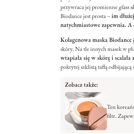
przywraca jej promienne
glass 
Biodance jest prosta –
im dłużej
natychmiastowe zapewnia. A d
Kolagenowa maska Biodance
j
skóry. Na tle innych masek w pł
wtapiała się w skórę i scalała 
pokrytej szklistą taflą odbijającą 
Zobacz także:
Ten koreańs
filtr. Zape