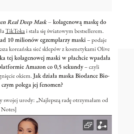
gen Real Deep Mask
– kolagenową maskę do
iła
TikToka
i stała się światowym bestsellerem.
ad 10 milionów egzemplarzy maski
– podaje
ksza koreańska sieć sklepów z kosmetykami Olive
uka tej kolagenowej maski w płachcie wpadała
platformie Amazon co 0,5 sekundy
– czyli
gnięcie okiem.
Jak działa maska Biodance Bio-
 czym polega jej fenomen?
y swojej urody: „Najlepszą radę otrzymałam od
 Notes]