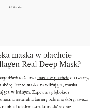
ńska maska w płachcie
llagen Real Deep Mask?
Deep Mask
to żelowa
maska w płachcie
do twarzy,
 skórę. Jest to
maska nawilżająca, maska
lająca w jednym
. Zapewnia głębokie i
macnia naturalną barierę ochroną skóry, zwęża
 napina i ujędrnia strukturę skórę oraz