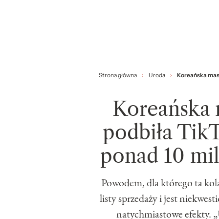
Strona główna
Uroda
Koreańska mask
Koreańska 
podbiła Tik
ponad 10 mi
Powodem, dla którego ta ko
listy sprzedaży i jest niekw
natychmiastowe efekty. 