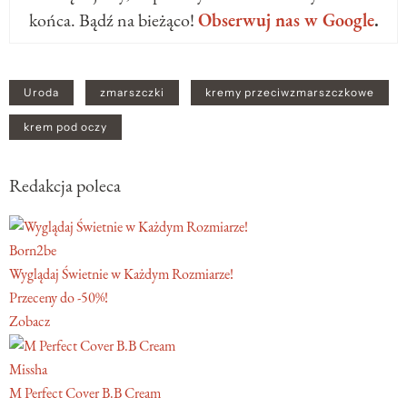
końca. Bądź na bieżąco!
Obserwuj nas w Google
.
Uroda
zmarszczki
kremy przeciwzmarszczkowe
krem pod oczy
Redakcja poleca
Born2be
Wyglądaj Świetnie w Każdym Rozmiarze!
Przeceny do -50%!
Zobacz
Missha
M Perfect Cover B.B Cream