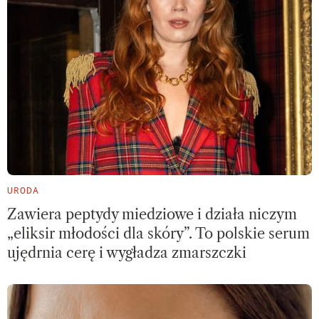
URODA
Zawiera peptydy miedziowe i działa niczym
„eliksir młodości dla skóry”. To polskie serum
ujędrnia cerę i wygładza zmarszczki