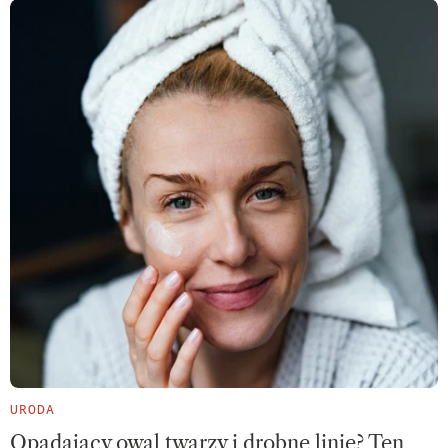
URODA
Opadający owal twarzy i drobne linie? Ten