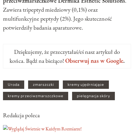
przeciwzmarszczkowe Dermika Esthetic Solutions
.
Zawiera tripeptyd miedziowy (0,1%) oraz
multifunkcyjne peptydy (2%). Jego skuteczność
potwierdziły badania aparaturowe.
Dziękujemy, że przeczytałaś/eś nasz artykuł do
końca. Bądź na bieżąco!
Obserwuj nas w Google
.
Uroda
zmarszczki
kremy ujędrniające
kremy przeciwzmarszczkowe
pielęgnacja skóry
Redakcja poleca