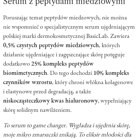
Serum z peptydami miedziowymi
Poruszając temat peptydów miedzowych, nie można
nie wspomnieć o specjalistycznym serum ujędrniającym
polskiej marki dermokosmetycznej BasicLab. Zawiera
0,5% czystych peptydów miedziowych
, których
działanie ujędrniające i zagęszczające skórę potęguje
dodatkowo
25% kompleks peptydów
biomimetycznych
. Do tego dochodzi
10% kompleks
czynników wzrostu
, który chroni włókna kolagenowe
i elastynowe przed degradacją, a także
niskocząsteczkowy kwas hialuronowy
, wypełniający
skórę solidnym nawilżeniem.
To serum to game changer. Wygładza i ujędrnia skórę,
moje mikro zmarszczki znikają. To eliksir młodości dla