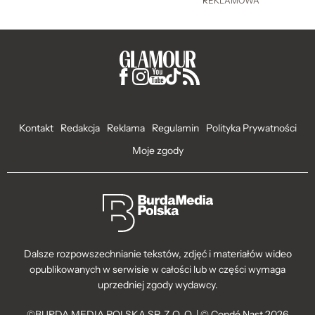
REKLAMOWA
Kontakt
Redakcja
Reklama
Regulamin
Polityka Prywatności
Moje zgody
Dalsze rozpowszechnianie tekstów, zdjęć i materiałów wideo
opublikowanych w serwisie w całości lub w części wymaga
uprzedniej zgody wydawcy.
©BURDA MEDIA POLSKA SP. Z O. O. | © Condé Nast 2026