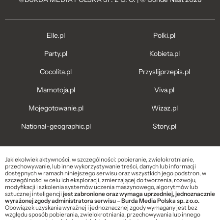
Elle.pl
Polki.pl
Party.pl
Kobieta.pl
Cocolita.pl
Przyslijprzepis.pl
Mamotoja.pl
Viva.pl
Mojegotowanie.pl
Wizaz.pl
National-geographic.pl
Story.pl
Jakiekolwiek aktywności, w szczególności: pobieranie, zwielokrotnianie,
przechowywanie, lub inne wykorzystywanie treści, danych lub informacji
dostępnych w ramach niniejszego serwisu oraz wszystkich jego podstron, w
szczególności w celu ich eksploracji, zmierzającej do tworzenia, rozwoju,
modyfikacji i szkolenia systemów uczenia maszynowego, algorytmów lub
sztucznej inteligencji
jest zabronione oraz wymaga uprzedniej, jednoznacznie
wyrażonej zgody administratora serwisu – Burda Media Polska sp. z o.o.
Obowiązek uzyskania wyraźnej i jednoznacznej zgody wymagany jest bez
względu sposób pobierania, zwielokrotniania, przechowywania lub innego