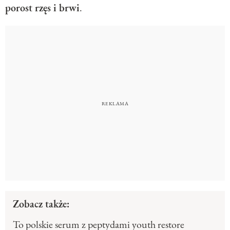
porost rzęs i brwi
.
Zobacz także:
To polskie serum z peptydami youth restore