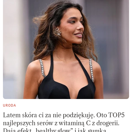
URODA
Latem skóra ci za nie podziękuję. Oto TOP5
najlepszych serów z witaminą C z drogerii.
Dają efekt „healthy glow” i jak gumka