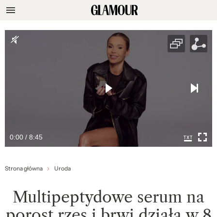
0:00 / 8:45
Strona główna
Uroda
Multipeptydowe serum na
porost rzęs i brwi działa w 8