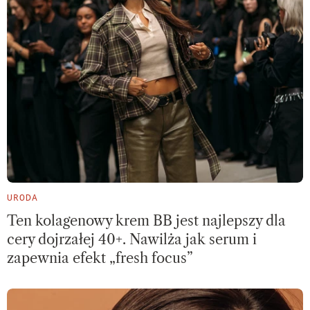
URODA
Ten kolagenowy krem BB jest najlepszy dla
cery dojrzałej 40+. Nawilża jak serum i
zapewnia efekt „fresh focus”