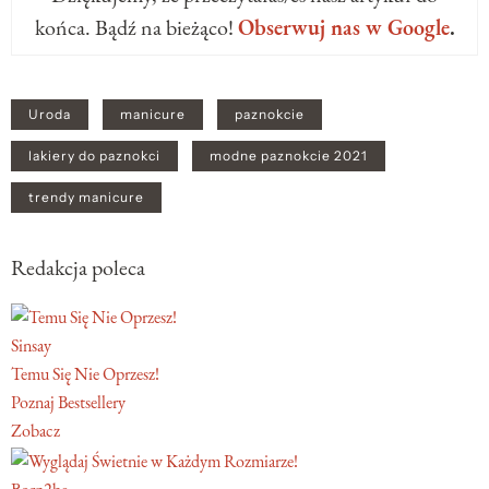
końca. Bądź na bieżąco!
Obserwuj nas w Google
.
Uroda
manicure
paznokcie
lakiery do paznokci
modne paznokcie 2021
trendy manicure
Redakcja poleca
Sinsay
Temu Się Nie Oprzesz!
Poznaj Bestsellery
Zobacz