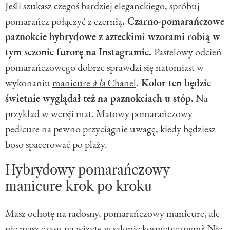
Jeśli szukasz czegoś bardziej eleganckiego, spróbuj
pomarańcz połączyć z czernią
. Czarno-pomarańczowe
paznokcie hybrydowe z azteckimi wzorami robią w
tym sezonie furorę na Instagramie.
Pastelowy odcień
pomarańczowego dobrze sprawdzi się natomiast w
wykonaniu
manicure
à la
Chanel
.
Kolor ten będzie
świetnie wyglądał też na paznokciach u stóp.
Na
przykład w wersji mat. Matowy pomarańczowy
pedicure na pewno przyciągnie uwagę, kiedy będziesz
boso spacerować po plaży.
Hybrydowy pomarańczowy
manicure krok po kroku
Masz ochotę na radosny, pomarańczowy manicure, ale
nie masz czasu na wizytę w salonie kosmetycznym? Nie