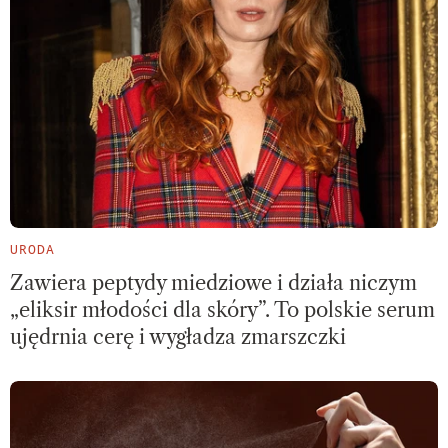
URODA
Zawiera peptydy miedziowe i działa niczym
„eliksir młodości dla skóry”. To polskie serum
ujędrnia cerę i wygładza zmarszczki