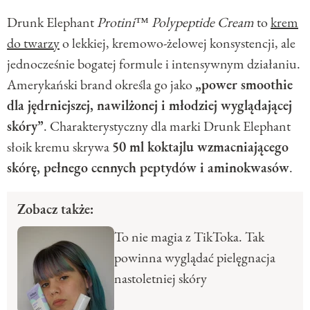
Drunk Elephant
Protini™ Polypeptide Cream
to
krem
do twarzy
o lekkiej, kremowo-żelowej konsystencji, ale
jednocześnie bogatej formule i intensywnym działaniu.
Amerykański brand określa go jako
„power smoothie
dla jędrniejszej, nawilżonej i młodziej wyglądającej
skóry”
. Charakterystyczny dla marki Drunk Elephant
słoik kremu skrywa
50 ml koktajlu wzmacniającego
skórę, pełnego cennych peptydów i aminokwasów
.
Zobacz także:
To nie magia z TikToka. Tak
powinna wyglądać pielęgnacja
nastoletniej skóry