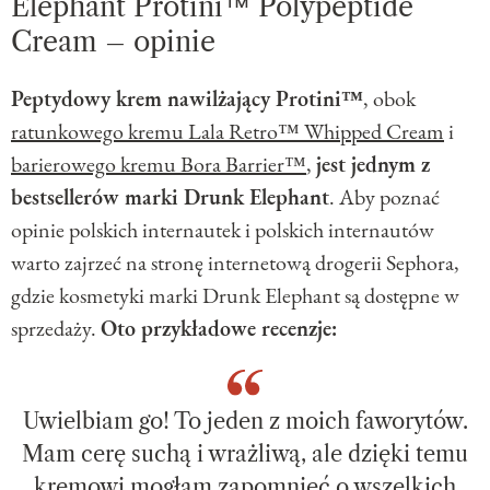
Elephant Protini™ Polypeptide
Cream – opinie
Peptydowy krem nawilżający Protini™
, obok
ratunkowego kremu Lala Retro™ Whipped Cream
i
barierowego kremu Bora Barrier™
,
jest jednym z
bestsellerów marki Drunk Elephant
. Aby poznać
opinie polskich internautek i polskich internautów
warto zajrzeć na stronę internetową drogerii Sephora,
gdzie kosmetyki marki Drunk Elephant są dostępne w
sprzedaży.
Oto przykładowe recenzje:
Uwielbiam go! To jeden z moich faworytów.
Mam cerę suchą i wrażliwą, ale dzięki temu
kremowi mogłam zapomnieć o wszelkich