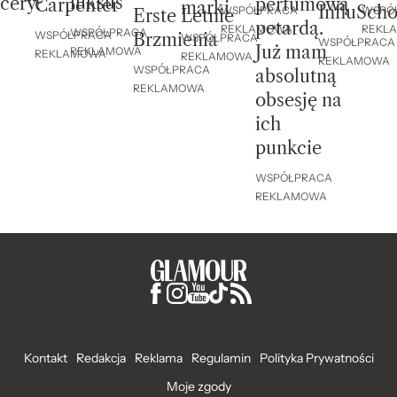
luksus
cery?
perfumową
Carpenter
marki
InfluScho
WSPÓ
WSPÓŁPRACA
Erste Letnie
petardą.
REKL
REKLAMOWA
WSPÓŁPRACA
WSPÓŁPRACA
Brzmienia
WSPÓŁPRACA
WSPÓŁPRACA
Już mam
REKLAMOWA
REKLAMOWA
REKLAMOWA
REKLAMOWA
WSPÓŁPRACA
absolutną
REKLAMOWA
obsesję na
ich
punkcie
WSPÓŁPRACA
REKLAMOWA
Kontakt
Redakcja
Reklama
Regulamin
Polityka Prywatności
Moje zgody