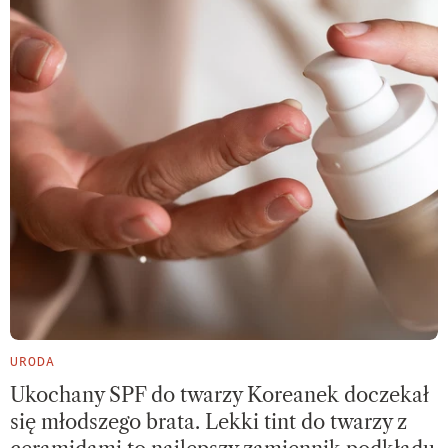
URODA
Ukochany SPF do twarzy Koreanek doczekał
się młodszego brata. Lekki tint do twarzy z