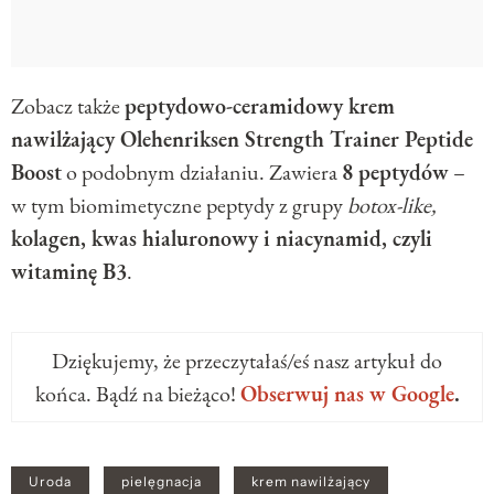
Zobacz także
peptydowo-ceramidowy krem
nawilżający Olehenriksen Strength Trainer Peptide
Boost
o podobnym działaniu. Zawiera
8 peptydów
–
w tym biomimetyczne peptydy z grupy
botox-like,
kolagen, kwas hialuronowy i niacynamid, czyli
witaminę B3
.
Dziękujemy, że przeczytałaś/eś nasz artykuł do
końca. Bądź na bieżąco!
Obserwuj nas w Google
.
Uroda
pielęgnacja
krem nawilżający