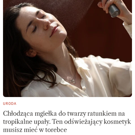
URODA
Chłodząca mgiełka do twarzy ratunkiem na
tropikalne upały. Ten odświeżający kosmetyk
musisz mieć w torebce