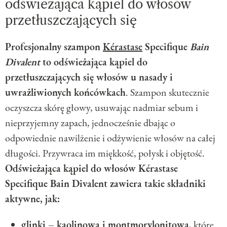
odświeżająca kąpiel do włosów
przetłuszczających się
Profesjonalny szampon
Kérastase
Specifique
Bain
Divalent
to odświeżająca kąpiel do
przetłuszczających się włosów u nasady i
uwrażliwionych końcówkach
. Szampon skutecznie
oczyszcza skórę głowy, usuwając nadmiar sebum i
nieprzyjemny zapach, jednocześnie dbając o
odpowiednie nawilżenie i odżywienie włosów na całej
długości. Przywraca im miękkość, połysk i objętość.
Odświeżająca kąpiel do włosów Kérastase
Specifique Bain Divalent zawiera takie składniki
aktywne, jak:
glinki – kaolinowa i montmorylonitowa
, które