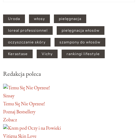
Uroda
włosy
pielęgnacja
loreal professionnel
pielęgnacja włosów
oczyszczanie skóry
szampony do włosów
Kerastase
Vichy
rankingi lifestyle
Redakcja poleca
Sinsay
Temu Się Nie Oprzesz!
Poznaj Bestsellery
Zobacz
Vitigna Skin Love