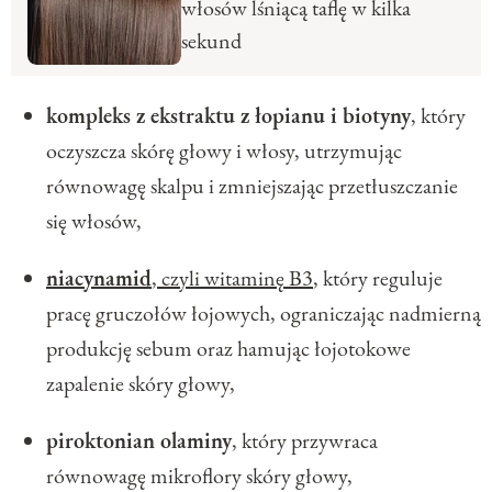
włosów lśniącą taflę w kilka
sekund
kompleks z ekstraktu z łopianu i biotyny
, który
oczyszcza skórę głowy i włosy, utrzymując
równowagę skalpu i zmniejszając przetłuszczanie
się włosów,
niacynamid
, czyli witaminę B3
, który reguluje
pracę gruczołów łojowych, ograniczając nadmierną
produkcję sebum oraz hamując łojotokowe
zapalenie skóry głowy,
piroktonian olaminy
, który przywraca
równowagę mikroflory skóry głowy,