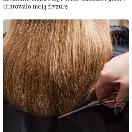
Uratowało moją fryzurę