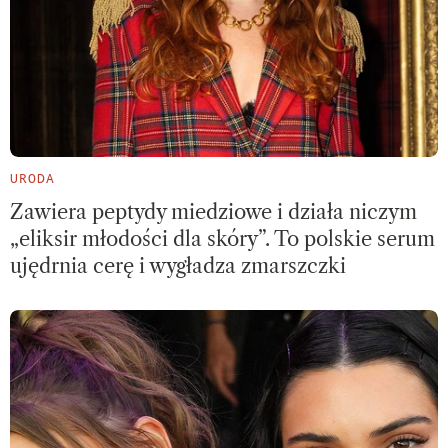
URODA
Zawiera peptydy miedziowe i działa niczym
„eliksir młodości dla skóry”. To polskie serum
ujędrnia cerę i wygładza zmarszczki