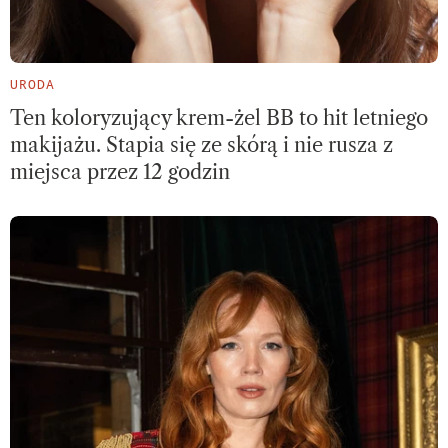
URODA
Ten koloryzujący krem-żel BB to hit letniego
makijażu. Stapia się ze skórą i nie rusza z
miejsca przez 12 godzin