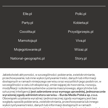
Elle.pl
Polki.pl
Party.pl
Kobieta.pl
Cocolita.pl
Przyslijprzepis.pl
Mamotoja.pl
Viva.pl
Mojegotowanie.pl
Wizaz.pl
National-geographic.pl
Story.pl
Jakiekolwiek aktywności, w szczególności: pobieranie, zwielokrotnianie,
przechowywanie, lub inne wykorzystywanie treści, danych lub informacji
dostępnych w ramach niniejszego serwisu oraz wszystkich jego podstron, w
szczególności w celu ich eksploracji, zmierzającej do tworzenia, rozwoju,
modyfikacji i szkolenia systemów uczenia maszynowego, algorytmów lub
sztucznej inteligencji
jest zabronione oraz wymaga uprzedniej, jednoznacznie
wyrażonej zgody administratora serwisu – Burda Media Polska sp. z o.o.
Obowiązek uzyskania wyraźnej i jednoznacznej zgody wymagany jest bez
względu sposób pobierania, zwielokrotniania, przechowywania lub innego
wykorzystywania treści, danych lub informacji dostępnych w ramach