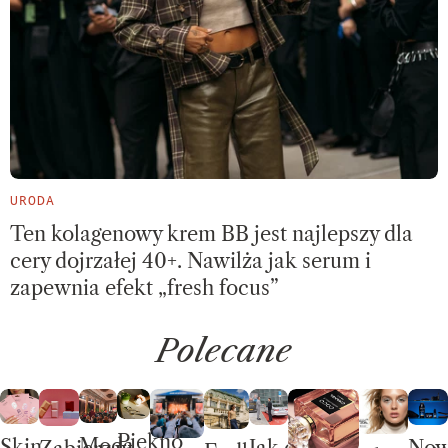
URODA
Ten kolagenowy krem BB jest najlepszy dla
cery dojrzałej 40+. Nawilża jak serum i
zapewnia efekt „fresh focus”
Polecane
Piękno
Moda
Skin
No
Jak dobrze