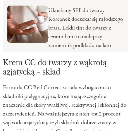
Ukochany SPF do twarzy
Koreanek doczekał się młodszego
brata. Lekki tint do twarzy z
ceramidami to najlepszy
zamiennik podkładu na lato
Krem CC do twarzy z wąkrotą
azjatycką - skład
Formuła CC Red Correct została wzbogacona o
składniki pielęgnacyjne, które mają szczególne
znaczenie dla skóry wrażliwej, reaktywnej i skłonnej do
zaczerwienień. Najważniejszym z nich jest 2 procent
wąkrotki azjatyckiej, czyli składnik dobrze znany w
koreańskiej pielęgnacji. Centella asiatica jest ceniona za