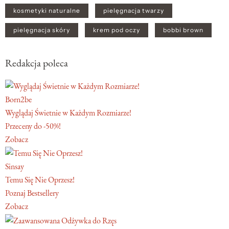
kosmetyki naturalne
pielęgnacja twarzy
pielęgnacja skóry
krem pod oczy
bobbi brown
Redakcja poleca
Born2be
Wyglądaj Świetnie w Każdym Rozmiarze!
Przeceny do -50%!
Zobacz
Sinsay
Temu Się Nie Oprzesz!
Poznaj Bestsellery
Zobacz