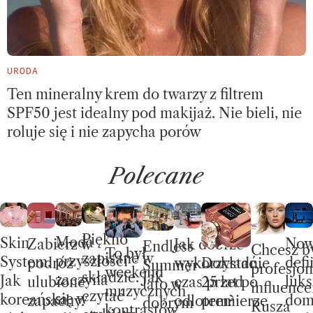
URODA
Ten mineralny krem do twarzy z filtrem
SPF50 jest idealny pod makijaż. Nie bieli, nie
roluje się i nie zapycha porów
Polecane
Piękno
Moda
Skin
No
Jak dobrze
Zabierz w
Endless
Chcesz b
To był
zapisane w
przyszłości
System.
defi
wykorzystać
Dokładnie
podróż
Summer –
profesjon
weekend
składzie. Jak
zaczyna
Jak
luks
czas przed
25 lat po
ulubione
lato w
influence
muzycznych
czytać
się w
koreańska
do
odlotem?
premierze
zapachy.
dobrym
Rusza
kontrastów.