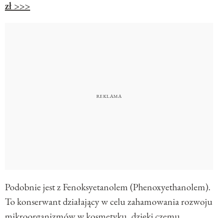
zł >>>
Podobnie jest z
Fenoksyetanol
em (
Phenoxyethanol
em
).
To konserwant działający w celu zahamowania rozwoju
mikroorganizmów w kosmetyku, dzięki czemu