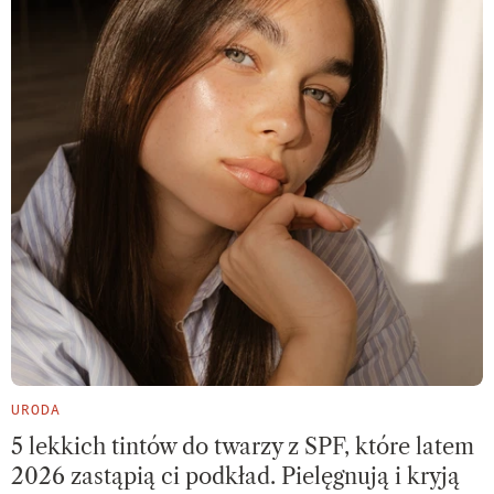
URODA
5 lekkich tintów do twarzy z SPF, które latem
2026 zastąpią ci podkład. Pielęgnują i kryją