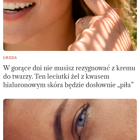
URODA
W gorące dni nie musisz rezygnować z kremu
do twarzy. Ten leciutki żel z kwasem
hialuronowym skóra będzie dosłownie „piła”