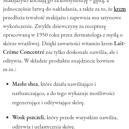
Makijażyści kochają go za konsystencję – gęstą, a
jednocześnie łatwą do nakładania, a także za to, że
krem
przedłuża trwałość makijażu i zapewnia mu satynowe
wykończenie. Zwykłe dziewczyny za recepturę
opracowaną w 1950 roku przez dermatologa z myślą o
skórze wrażliwej. Dzięki zawartości witamin krem
Lait-
Crème Concentré
nie tylko doskonale nawilża, ale i
odżywia. W składzie produktu znajdziecie bowiem
m.in.:
Masło shea
, które działa nawilżająco i
natłuszczająco, a do tego wykazuje możliwości
regenerujące i odżywiające skórę.
Wosk pszczeli
, który przede wszystkim nawilża,
odżywia i uelastycznia skórę.