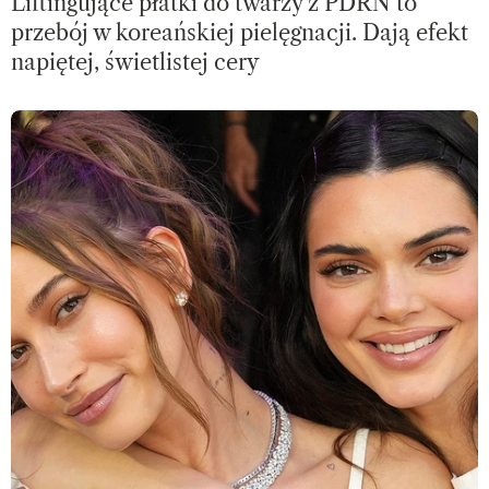
Liftingujące płatki do twarzy z PDRN to
przebój w koreańskiej pielęgnacji. Dają efekt
napiętej, świetlistej cery