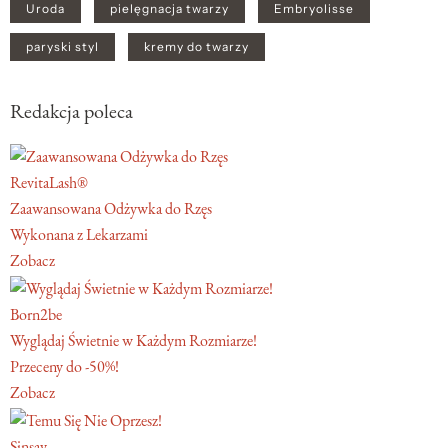
Uroda
pielęgnacja twarzy
Embryolisse
paryski styl
kremy do twarzy
Redakcja poleca
RevitaLash®
Zaawansowana Odżywka do Rzęs
Wykonana z Lekarzami
Zobacz
Born2be
Wyglądaj Świetnie w Każdym Rozmiarze!
Przeceny do -50%!
Zobacz
Sinsay