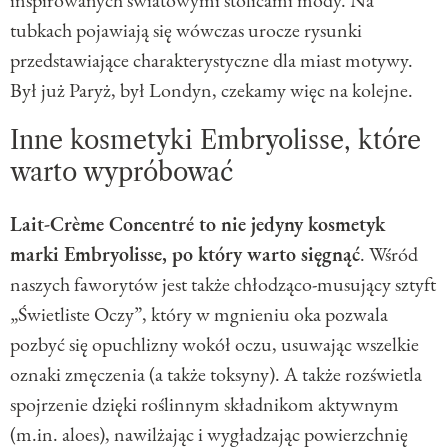
inspirowanych światowymi stolicami mody. Na
tubkach pojawiają się wówczas urocze rysunki
przedstawiające charakterystyczne dla miast motywy.
Był już Paryż, był Londyn, czekamy więc na kolejne.
Inne kosmetyki Embryolisse, które
warto wypróbować
Lait-Crème Concentré to nie jedyny kosmetyk
marki Embryolisse, po który warto sięgnąć
. Wśród
naszych faworytów jest także chłodząco-musujący sztyft
„Świetliste Oczy”, który w mgnieniu oka pozwala
pozbyć się opuchlizny wokół oczu, usuwając wszelkie
oznaki zmęczenia (a także toksyny). A także rozświetla
spojrzenie dzięki roślinnym składnikom aktywnym
(m.in. aloes), nawilżając i wygładzając powierzchnię