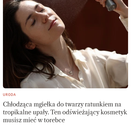
URODA
Chłodząca mgiełka do twarzy ratunkiem na
tropikalne upały. Ten odświeżający kosmetyk
musisz mieć w torebce