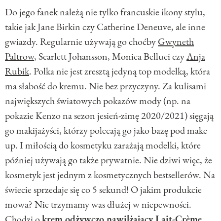
Do jego fanek należą nie tylko francuskie ikony stylu,
takie jak Jane Birkin czy Catherine Deneuve, ale inne
gwiazdy. Regularnie używają go choćby
Gwyneth
Paltrow
, Scarlett Johansson, Monica Belluci czy
Anja
Rubik
. Polka nie jest zresztą jedyną top modelką, która
ma słabość do kremu. Nie bez przyczyny. Za kulisami
największych światowych pokazów mody (np. na
pokazie Kenzo na sezon jesień-zimę 2020/2021) sięgają
go makijażyści, którzy polecają go jako bazę pod make
up. I miłością do kosmetyku zarażają modelki, które
później używają go także prywatnie. Nie dziwi więc, że
kosmetyk jest jednym z kosmetycznych bestsellerów. Na
świecie sprzedaje się co 5 sekund! O jakim produkcie
mowa? Nie trzymamy was dłużej w niepewności.
Chodzi o
krem odżywczo nawilżający Lait-Crème