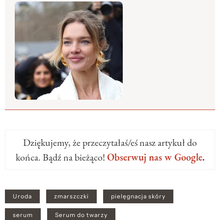
Dziękujemy, że przeczytałaś/eś nasz artykuł do
końca. Bądź na bieżąco!
Obserwuj nas w Google
.
Uroda
zmarszczki
pielęgnacja skóry
serum
Serum do twarzy