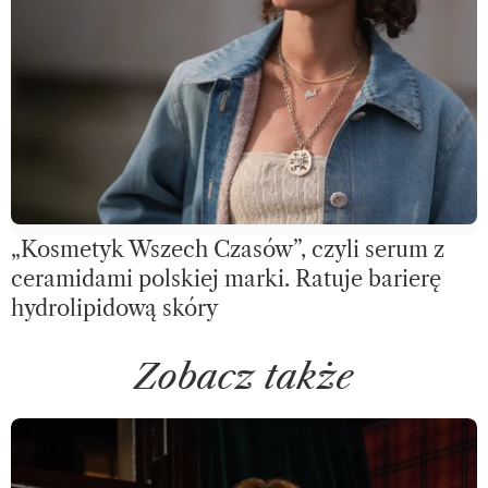
„Kosmetyk Wszech Czasów”, czyli serum z
ceramidami polskiej marki. Ratuje barierę
hydrolipidową skóry
Zobacz także