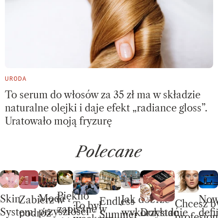
URODA
To serum do włosów za 35 zł ma w składzie
naturalne olejki i daje efekt „radiance gloss”.
Uratowało moją fryzurę
Polecane
Piękno
Moda
Skin
No
Jak dobrze
Zabierz w
Endless
Chcesz b
To był
zapisane w
przyszłości
System.
defi
wykorzystać
Dokładnie
podróż
Summer –
profesjon