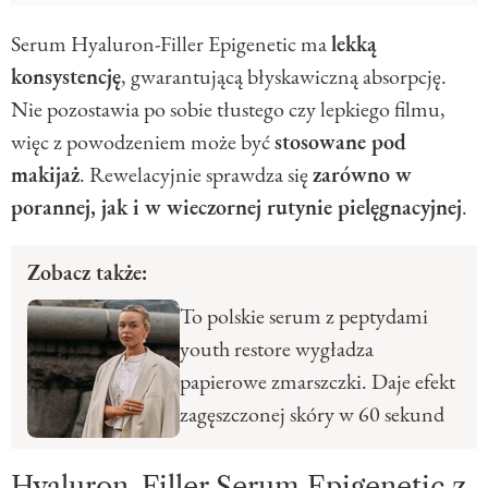
Serum Hyaluron-Filler Epigenetic ma
lekką
konsystencję
, gwarantującą błyskawiczną absorpcję.
Nie pozostawia po sobie tłustego czy lepkiego filmu,
więc z powodzeniem może być
stosowane pod
makijaż
. Rewelacyjnie sprawdza się
zarówno w
porannej, jak i w wieczornej rutynie pielęgnacyjnej
.
Zobacz także:
To polskie serum z peptydami
youth restore wygładza
papierowe zmarszczki. Daje efekt
zagęszczonej skóry w 60 sekund
Hyaluron-Filler Serum Epigenetic z