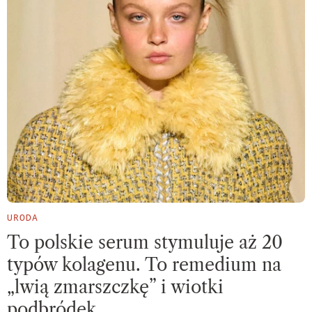
URODA
To polskie serum stymuluje aż 20
typów kolagenu. To remedium na
„lwią zmarszczkę” i wiotki
podbródek